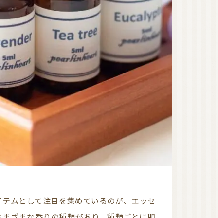
オーガニック香水（日
本）
オーガニック香水（海
外）
オーガニックコスメ
（国産）
ゲットウ
ハマナス
タマヌオイル
ネロリ
オーガニックコスメ
（海外）
オーガニック認証ブラ
ンド
洗顔
化粧水
美容液
美容オイル
さまざまな香りの種類があり、種類ごとに期