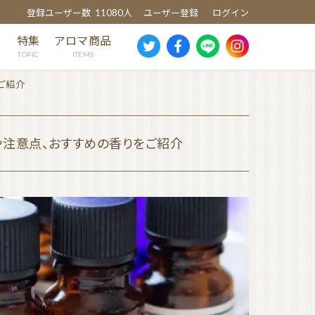
登録ユーザー数
11080人
ユーザー登録
ログイン
め
特集
アロマ商品
TOPIC
ITEMS
ご紹介
や注意点、おすすめの香りをご紹介
スギ
ヒノキ
ヒバ
クスノキ
芳香蒸留水
消臭・除菌スプレー
ウッドディッシュ
ウッドチップ