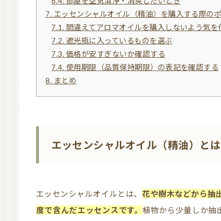
6.4.
部屋を空気清浄・消臭したいとき
7.
エッセンシャルオイル（精油）を購入する際の
7.1.
間違えてアロマオイルを購入しないよう気を
7.2.
遮光瓶に入っているものを選ぶ
7.3.
価格が安すぎないか確認する
7.4.
使用期限（品質保持期限）の表記を確認する
8.
まとめ
エッセンシャルオイル（精油）とは
エッセンシャルオイルとは、
花や樹木などから抽
度で含んだエッセンスです。
植物から少量しか抽