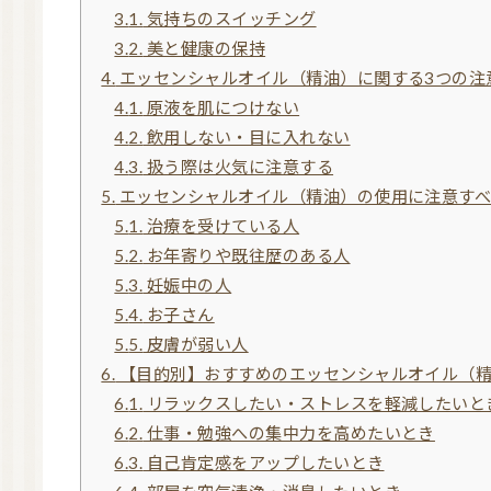
3.1.
気持ちのスイッチング
3.2.
美と健康の保持
4.
エッセンシャルオイル（精油）に関する3つの注
4.1.
原液を肌につけない
4.2.
飲用しない・目に入れない
4.3.
扱う際は火気に注意する
5.
エッセンシャルオイル（精油）の使用に注意す
5.1.
治療を受けている人
5.2.
お年寄りや既往歴のある人
5.3.
妊娠中の人
5.4.
お子さん
5.5.
皮膚が弱い人
6.
【目的別】おすすめのエッセンシャルオイル（
6.1.
リラックスしたい・ストレスを軽減したいと
6.2.
仕事・勉強への集中力を高めたいとき
6.3.
自己肯定感をアップしたいとき