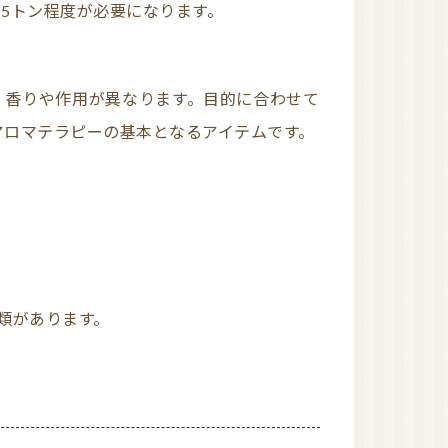
AEAJ 佐賀
ズ5トン程度が必要になります。
日本アロマコーディネ
ーター協会（JAA）
国際アロマセラピスト
連盟（IFA）
アロマテラピーの基本となるアイテムです。
種類があります。