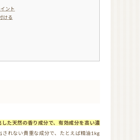
ハーブウォーター
ポイント
石鹸素地
精油瓶
付ける
東日本
西日本
オンラインレッスン有
り
NARD JAPAN ナー
ド・アロマテラピー協
会
NARD 近畿地方
NARD 大阪
NARD 和歌山
日本アロマ環境協会
（AEAJ）
AEAJ 関東地方
出した天然の香り成分で、有効成分を高い濃
AEAJ 東京
AEAJ 九州地方
出されない貴重な成分で、たとえば精油1kg
AEAJ 福岡