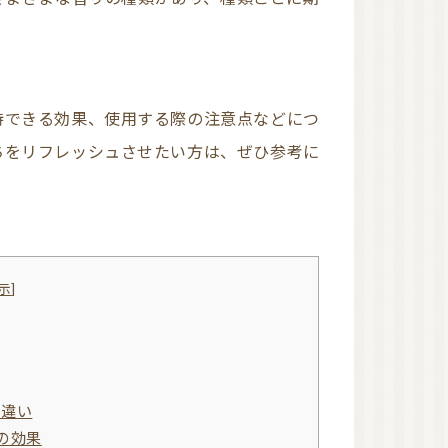
近畿
アロマキャンドル（日
本メーカー）
アロマキャンドル（海
外メーカー）
アロマキャンドル教室
ちをリフレッシュさせたい方は、ぜひ参考に
オンラインレッスン有
り
関東
東京
近畿
大阪
和歌山
四国
示
]
徳島
沖縄
リードディフューザー
の違い
の効果