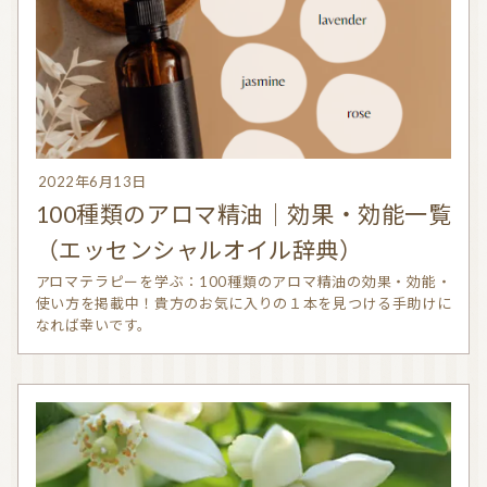
信頼できるアロマブランド（海外）
和精油ブランド
和精油｜日本の木
和精油（柑橘系）
オーガニック香水
オーガニックコスメ
2022年6月13日
アロマストーン教室
アロマキャンドル
100種類のアロマ精油｜効果・効能一覧
（エッセンシャルオイル辞典）
アロマディフューザー
瞑想を深める香り・アロマで浄化
アロマテラピーを学ぶ：100種類のアロマ精油の効果・効能・
アロマ雑貨
ファブリックスプレー
使い方を掲載中！貴方のお気に入りの１本を見つける手助けに
なれば幸いです。
アロマサプリメント
基材
アロマ蒸留所への旅
アロマ教室（ワークショップ）
アロマサロン
その他
全ての商品