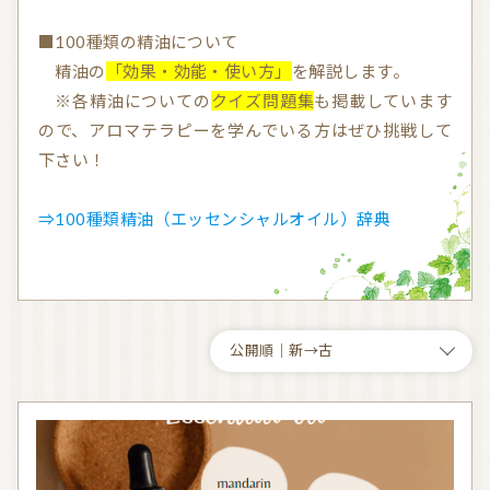
気持ちを切り替えるアロマ
天然の香り－アロマテラピー
■100種類の精油について
精油の
「効果・効能・使い方」
を解説します。
精油（エッセンシャルオイル）
和精油（国産精油）
※各精油についての
クイズ問題集
も掲載しています
アロマ日常使い
アロマを学ぶ・アロマの仕事
ので、アロマテラピーを学んでいる方はぜひ挑戦して
下さい！
アロマレシピ
オーガニックコスメ
おすすめアロマコラム
⇒100種類精油（エッセンシャルオイル）辞典
お知らせ （Message from Aroma 会員様）
新規顧客の獲得（法人会員様へ）
全ての特集
ITEMS CATEGORY