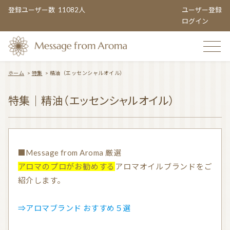
登録ユーザー数
11082人
ユーザー登録
ログイン
ホーム
>
特集
>
精油（エッセンシャルオイル）
TOP
特集｜精油（エッセンシャルオイル）
おすすめのお店
■Message from Aroma 厳選
アロマのプロがお勧めする
アロマオイルブランドをご
紹介します。
TOPIC CATEGORY
⇒アロマブランド おすすめ５選
アロマエンタメ情報
おすすめ商品 ５選