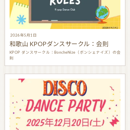
気持ちを切り替えるアロマ
天然の香り－アロマテラピー
精油（エッセンシャルオイル）
和精油（国産精油）
アロマ日常使い
アロマを学ぶ・アロマの仕事
2026年5月1日
和歌山 KPOPダンスサークル：会則
アロマレシピ
オーガニックコスメ
KPOP ダンスサークル：BoncheNize（ボンシェナイズ）の会
おすすめアロマコラム
則
お知らせ （Message from Aroma 会員様）
新規顧客の獲得（法人会員様へ）
全ての特集
ITEMS CATEGORY