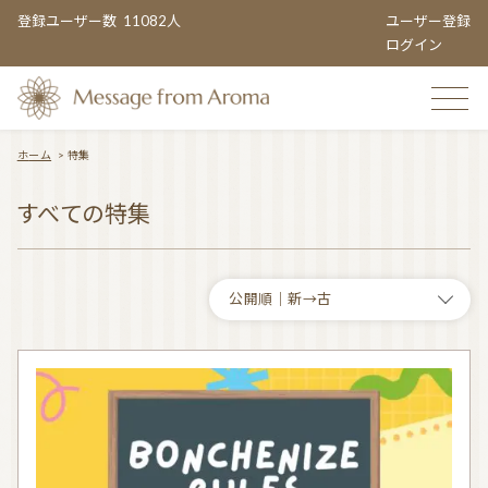
登録ユーザー数
11082人
ユーザー登録
ログイン
ホーム
>
特集
TOP
すべての特集
おすすめのお店
TOPIC CATEGORY
アロマエンタメ情報
おすすめ商品 ５選