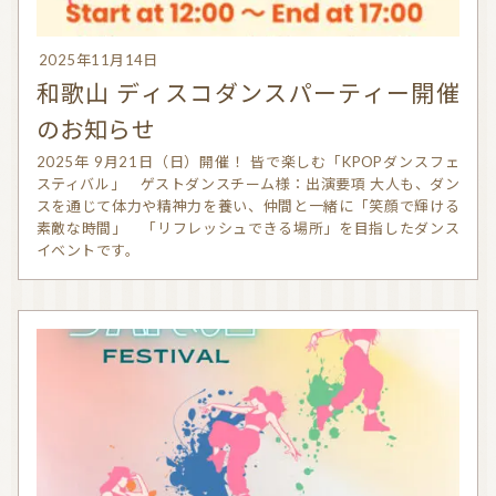
信頼できるアロマブランド（海外）
和精油ブランド
2025年11月14日
和歌山 ディスコダンスパーティー開催
和精油｜日本の木
和精油（柑橘系）
のお知らせ
オーガニック香水
オーガニックコスメ
2025年 9月21日（日）開催！ 皆で楽しむ「KPOPダンスフェ
スティバル」 ゲストダンスチーム様：出演要項 大人も、ダン
アロマストーン教室
アロマキャンドル
スを通じて体力や精神力を養い、仲間と一緒に「笑顔で輝ける
素敵な時間」 「リフレッシュできる場所」を目指したダンス
アロマディフューザー
瞑想を深める香り・アロマで浄化
イベントです。
アロマ雑貨
ファブリックスプレー
アロマサプリメント
基材
アロマ蒸留所への旅
アロマ教室（ワークショップ）
アロマサロン
その他
全ての商品