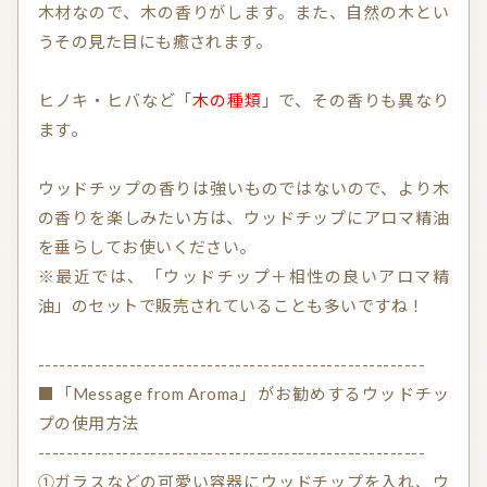
木材なので、木の香りがします。また、自然の木とい
気持ちを切り替えるアロマ
天然の香り－アロマテラピー
うその見た目にも癒されます。
精油（エッセンシャルオイル）
和精油（国産精油）
ヒノキ・ヒバなど「
木の種類
」で、その香りも異なり
アロマ日常使い
アロマを学ぶ・アロマの仕事
ます。
アロマレシピ
オーガニックコスメ
ウッドチップの香りは強いものではないので、より木
おすすめアロマコラム
の香りを楽しみたい方は、ウッドチップにアロマ精油
を垂らしてお使いください。
お知らせ （Message from Aroma 会員様）
※最近では、「ウッドチップ＋相性の良いアロマ精
油」のセットで販売されていることも多いですね！
新規顧客の獲得（法人会員様へ）
-------------------------------------------------------
全ての特集
■「Message from Aroma」がお勧めするウッドチッ
プの使用方法
-------------------------------------------------------
ITEMS CATEGORY
①ガラスなどの可愛い容器にウッドチップを入れ、ウ