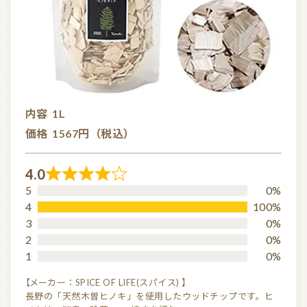
内容
1L
価格
1567円（税込）
4.0
R
5
0%
a
4
100%
t
3
0%
2
0%
e
1
0%
d
4.
【メーカー：SPICE OF LIFE(スパイス) 】
長野の「天然木曽ヒノキ」を使用したウッドチップです。ヒ
0