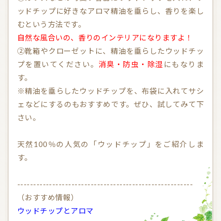
ッドチップに好きなアロマ精油を垂らし、香りを楽し
むという方法です。
信頼できるアロマブランド（海外）
和精油ブランド
自然な風合いの、香りのインテリアになりますよ！
和精油｜日本の木
和精油（柑橘系）
②靴箱やクローゼットに、精油を垂らしたウッドチッ
プを置いてください。
消臭・防虫・除湿
にもなりま
オーガニック香水
オーガニックコスメ
す。
アロマストーン教室
アロマキャンドル
※精油を垂らしたウッドチップを、布袋に入れてサシ
ェなどにするのもおすすめです。ぜひ、試してみて下
アロマディフューザー
瞑想を深める香り・アロマで浄化
さい。
アロマ雑貨
ファブリックスプレー
天然100％の人気の「ウッドチップ」をご紹介しま
アロマサプリメント
基材
アロマ蒸留所への旅
す。
アロマ教室（ワークショップ）
アロマサロン
その他
-------------------------------------------------------
（おすすめ情報）
全ての商品
ウッドチップとアロマ