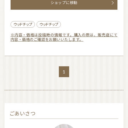
ショップに移動
t
o
f
ウッドチップ
ウッドチップ
5
※内容・価格は投稿時の情報です。購入の際は、販売店にて
内容・価格のご確認をお願いいたします。
1
ごあいさつ