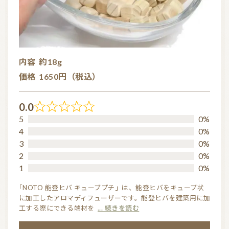
内容
約18g
価格
1650円（税込）
0.0
R
5
0%
a
4
0%
t
3
0%
2
0%
e
1
0%
d
0.
「NOTO 能登ヒバ キューブプチ」は、能登ヒバをキューブ状
に加工したアロマディフューザーです。能登ヒバを建築用に加
0
工する際にできる端材を
... 続きを読む
o
u