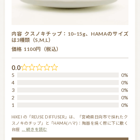
内容
クスノキチップ：10~15g、HAMAのサイズ
は3種類（S,M,L）
価格
1100円（税込）
0.0
R
5
0%
a
4
0%
t
3
0%
2
0%
e
1
0%
d
0.
HiKEI の「REUSE DIFFUSER」は、「宮崎県日向市で採れたク
スノキのチップ」と「HAMA(ハマ)：陶器を焼く際に下に敷く
0
台座
... 続きを読む
o