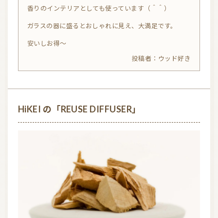
0
香りのインテリアとしても使っています（＾＾）
o
ガラスの器に盛るとおしゃれに見え、大満足です。
u
安いしお得～
t
o
ウッド好き
f
5
HiKEI の「REUSE DIFFUSER」