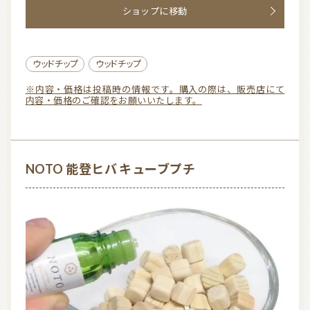
u
ショップに移動
t
o
f
ウッドチップ
ウッドチップ
5
※内容・価格は投稿時の情報です。購入の際は、販売店にて
内容・価格のご確認をお願いいたします。
NOTO 能登ヒバ キューブプチ