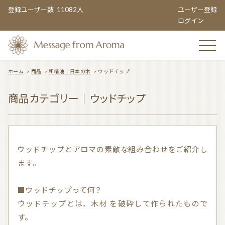
登録ユーザー数
11082人
ユーザー登録
ログイン
ホーム
>
商品
>
和精油｜日本の木
>
ウッドチップ
TOP
商品カテゴリー｜ウッドチップ
おすすめのお店
ウッドチップとアロマの素敵な組み合わせをご紹介し
ます。
TOPIC CATEGORY
■ウッドチップって何？
ウッドチップとは、木材 を破砕して作られたもので
アロマエンタメ情報
おすすめ商品 ５選
す。