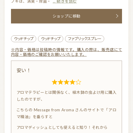
ノキは、消臭・除菌・
... 続きを読む
o
u
ショップに移動
t
o
f
ウッドチップ
ウッドチップ
ファブリックスプレー
5
※内容・価格は投稿時の情報です。購入の際は、販売店にて
内容・価格のご確認をお願いいたします。
安い！
R
アロマテラピーとは関係なく、植木鉢の虫よけ用に購入
a
したのですが、
t
こちらの Message from Aroma さんのサイトで「アロ
e
マ精油」を垂らすと
d
4.
アロマディッシュとしても使えると知り！それから