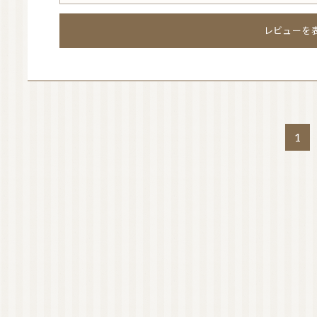
d
3.
レビューを
カモマイル・ローマンの香りが良い
0
o
R
u
ラベンダー・アングスティフォリアの香りが立っていま
a
t
t
その後ろに私の大好きな「カモマイル・ローマン」の香
o
e
1
f
心が落ち着きます～💛
d
5
もう少し香りが強かったら、よかったのにな～
4.
ピロースプレーだから、アロマ精油の配合率が少なめなの
0
o
u
t
あまり香らない…
o
f
R
5
期待値が高かったのか、、、香りが弱く感じました。。