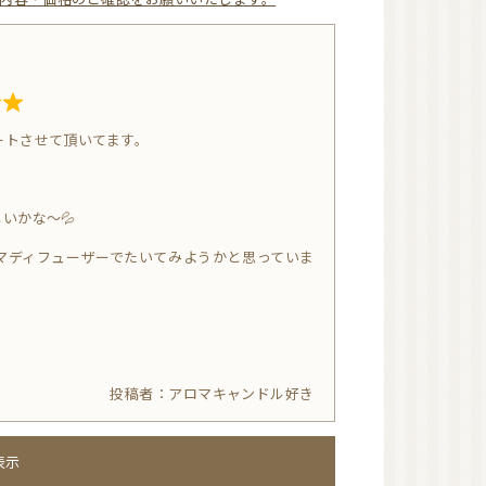
ハーブウォーター
石鹸素地
精油瓶
東日本
ートさせて頂いてます。
西日本
。
いかな～💦
オンラインレッスン有
り
NARD JAPAN ナー
ド・アロマテラピー協
会
NARD 近畿地方
NARD 大阪
NARD 和歌山
日本アロマ環境協会
アロマキャンドル好き
（AEAJ）
AEAJ 関東地方
AEAJ 東京
AEAJ 九州地方
表示
AEAJ 福岡