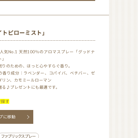
AEAJ 佐賀
日本アロマコーディネ
ーター協会（JAA）
きかけています。
国際アロマセラピスト
連盟（IFA）
＾）
イトピローミスト」
もうれしい✨
ト」
４つです。
眠りのための、ほっと心やすらぐ香り。
bisho
の香り成分：ラベンダー、コパイバ、ベチバー、ゼ
ダリン、カモミールローマン
贈る♪プレゼントにも最適です。
で探す
ップに移動
」の香りが好きなんです。
てていないため、嬉しい気持ちで購入しました！
ファブリックスプレー