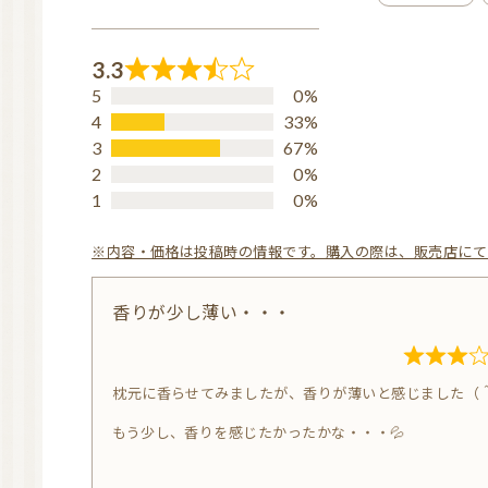
香りの感想：私の大好きな香りでした～（＾＾）
d
（プチグレンの青臭さが良き ✨✨✨）
5.
3.3
R
誘眠作用については、今晩検証してみます。
0
5
0%
a
o
4
33%
とりあえず、「香り」の感想でした。
t
3
67%
u
2
0%
e
t
1
0%
d
o
3.
f
※内容・価格は投稿時の情報です。購入の際は、販売店に
3
5
o
香りが少し薄い・・・
u
t
R
o
枕元に香らせてみましたが、香りが薄いと感じました（
a
f
t
もう少し、香りを感じたかったかな・・・💦
5
e