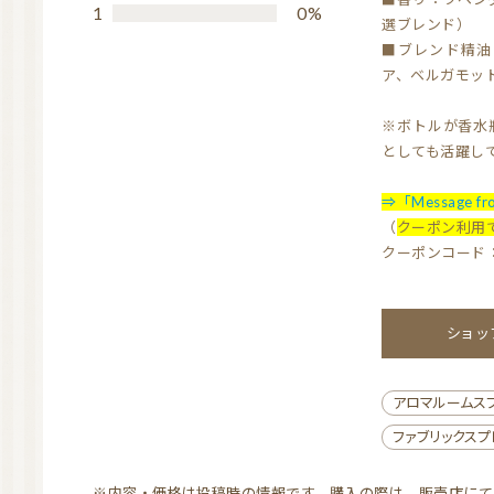
1
0%
d
選ブレンド）
4.
■ブレンド精油
ア、ベルガモット
7
o
※ボトルが香水
u
としても活躍し
t
o
⇒「Message f
（
クーポン利用で
f
クーポンコード：M
5
ショ
アロマルームス
ファブリックス
※内容・価格は投稿時の情報です。購入の際は、販売店に