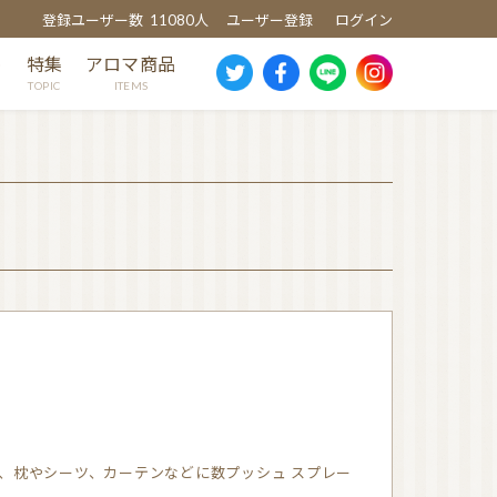
登録ユーザー数
11080人
ユーザー登録
ログイン
め
特集
アロマ商品
TOPIC
ITEMS
スギ
ヒノキ
ヒバ
クスノキ
芳香蒸留水
消臭・除菌スプレー
ウッドディッシュ
ウッドチップ
、枕やシーツ、カーテンなどに数プッシュ スプレー