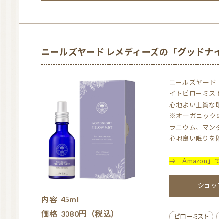
R
「ぐっすり眠りたいな～」と思う日に、枕やシーツに吹
a
t
ラベンダーの香りが気持ちを落ち着かせてくれます（＾
ニールズヤード レメディーズの「グッドナ
e
安眠効果があると思います。
d
ニールズヤード 人気No.1 天然100％のアロマスプレー「グッドナ
天然100％の材料で作られているから、安心・安全なの
4.
イトピローミス
量が少ないのが、ちょっと残念でした・・・。なので星
0
心地よい上質な
o
※オーガニック
ラニウム、マン
u
心地良い眠りを
t
大好きな香り
o
⇒「Amazon」
f
R
5
ショ
私は「プチグレン」「ベルガモット」「ラヴィンツァラ
a
内容
45ml
t
この3つがブレンドされているオイルはなかなか販売さ
価格
3080円（税込）
ピローミスト
e