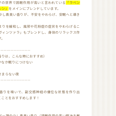
近畿
ロマの世界で誘眠作用が高いと言われている
「ラベン
レン」
をメインにブレンドしています。
少し青臭い香りが、不安をやわらげ、安眠へと導き
アロマキャンドル（日
本メーカー）
まりを緩和し、風邪や花粉症の症状をやわらげるこ
アロマキャンドル（海
ヴィンツァラ」もブレンドし、身体のリラックス作
外メーカー）
アロマキャンドル教室
す。
オンラインレッスン有
り
----------------------
関東
東京
onの香りは、こんな時におすすめ）
近畿
かなか眠りにつけない
大阪
和歌山
四国
さまらない夜
徳島
----------------------
沖縄
香りを嗅いで、副交感神経の優位な状態を作り出
くことをおすすめします！
リードディフューザー
ダー調の少し青臭い香り（誘眠作用の高い精油を厳