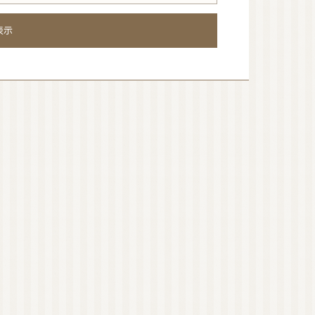
表示
すが、
りが隠れています！
は仕方がないかな・・・💦
アロマスプレー大好き♪
。