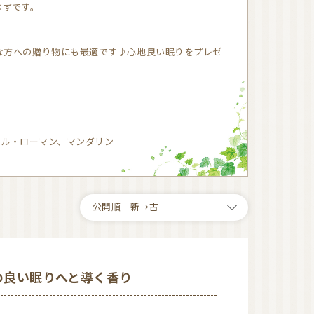
はずです。
オーガニック香水（日
本）
オーガニック香水（海
な方への贈り物にも最適です♪心地良い眠りをプレゼ
外）
オーガニックコスメ
（国産）
ゲットウ
イル・ローマン、マンダリン
ハマナス
タマヌオイル
ネロリ
オーガニックコスメ
（海外）
オーガニック認証ブラ
ンド
洗顔
化粧水
美容液
美容オイル
：質の良い眠りへと導く香り