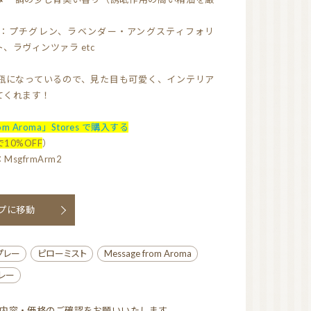
アロマストーン
：プチグレン、ラベンダー・アングスティフォリ
ウッドディッシュ
、ラヴィンツァラ etc
ウッドチップ
アロマアクセサリー
瓶になっているので、見た目も可愛く、インテリア
蒸留器（家庭用）
てくれます！
rom Aroma」Stores で購入する
アロマルームスプレー
10%OFF
）
ピローミスト
消臭スプレー
sgfrmArm2
マスクスプレー
虫よけスプレー
ペット用スプレー
ップに移動
美容
プレー
ピローミスト
Message from Aroma
健康
プレー
植物油
て内容・価格のご確認をお願いいたします。