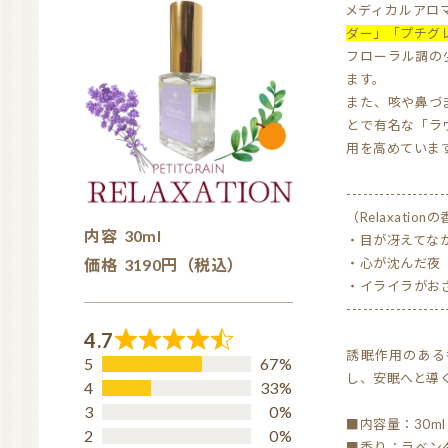
メディカルア
ダー」「プチグ
フローラル調の
ます。
また、咳や鼻づ
とで有名な「ラ
用を高めていま
------------------
（Relaxati
内容
30ml
・目が冴えてな
価格
3190円（税込）
・心が沈んだ夜
・イライラがお
------------------
4.7
R
誘眠作用のある
5
67%
し、安眠へと導
a
4
33%
t
3
0%
■内容量：30ml
2
0%
e
■香り：ラベン