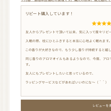
リピート購入しています！
R
友人からプレゼントで頂いて以来、気に入って度々リピ
a
t
入眠の際、枕にひとふきすると本当に心地よく眠れます
e
この香りが大好きなので、もう少し香りが持続すると嬉し
d
同じ香りのアロマオイルもあるようなので、今度、アロマディフューザーでたいてみようかと思っていま
5.
す。
0
友人にもプレゼントしたいと思っているので、
o
u
ラッピングサービスなどがあればいいのにな～（＾＾）
t
o
f
レビューを
寝る前に枕元に香らせています！
5