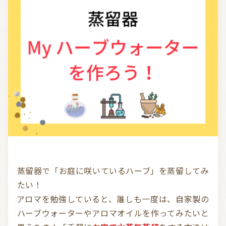
気持ちを切り替えるアロマ
天然の香り－アロマテラピー
精油（エッセンシャルオイル）
和精油（国産精油）
アロマ日常使い
アロマを学ぶ・アロマの仕事
アロマレシピ
オーガニックコスメ
おすすめアロマコラム
お知らせ （Message from Aroma 会員様）
新規顧客の獲得（法人会員様へ）
蒸留器で「お庭に咲いているハーブ」を蒸留してみ
全ての特集
たい！
アロマを勉強していると、誰しも一度は、自家製の
ハーブウォーターやアロマオイルを作ってみたいと
ITEMS CATEGORY