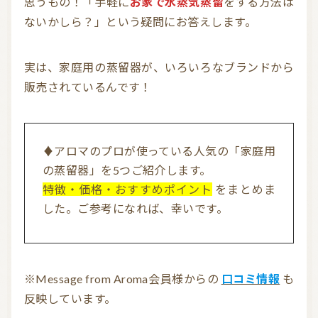
思うもの！「手軽に
お家で水蒸気蒸留
をする方法は
ないかしら？」という疑問にお答えします。
信頼できるアロマブランド（海外）
和精油ブランド
実は、家庭用の蒸留器が、いろいろなブランドから
和精油｜日本の木
和精油（柑橘系）
販売されているんです！
オーガニック香水
オーガニックコスメ
アロマストーン教室
アロマキャンドル
♦アロマのプロが使っている人気の「家庭用
アロマディフューザー
瞑想を深める香り・アロマで浄化
の蒸留器」を5つご紹介します。
特徴・価格・おすすめポイント
をまとめま
アロマ雑貨
ファブリックスプレー
した。ご参考になれば、幸いです。
アロマサプリメント
基材
アロマ蒸留所への旅
アロマ教室（ワークショップ）
アロマサロン
その他
※Message from Aroma会員様からの
口コミ情報
も
反映しています。
全ての商品