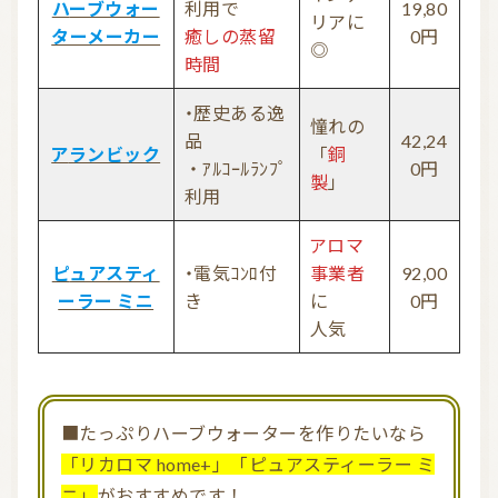
ハーブウォー
利用で
19,80
リアに
ターメーカー
癒しの蒸留
0円
◎
時間
・歴史ある逸
憧れの
品
42,24
アランビック
「
銅
・ｱﾙｺｰﾙﾗﾝﾌﾟ
0円
製
」
利用
アロマ
ピュアスティ
・電気ｺﾝﾛ付
事業者
92,00
ーラー ミニ
き
に
0円
人気
■たっぷりハーブウォーターを作りたいなら
「リカロマ home+」「ピュアスティーラー ミ
ニ」
がおすすめです！