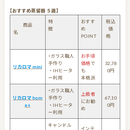
【おすすめ蒸留器 ５選】
お問い合わせ
特
おすす
税込
商品
利用規約
徴
め
価
名
POINT
格
プライバシーポリシー
・ガラス職人
お手頃
手作り
価格
で
32,78
リカロマ mini
・IHヒータ
も
0円
ー利用
本格派
・ガラス職人
上級者
リカロマ hom
手作り
67,10
にお勧
e+
・IHヒータ
0円
め
ー利用
キャンドル
インテ