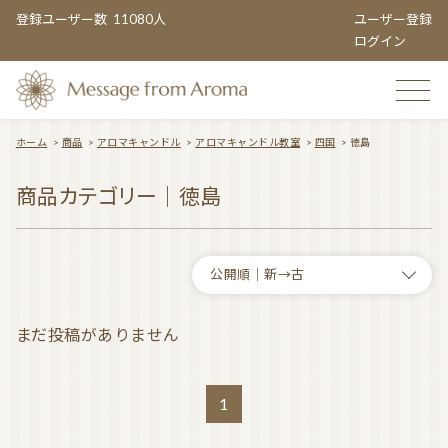
登録ユーザー数
11080人
ユーザー登録
ログイン
ホーム
>
商品
>
アロマキャンドル
>
アロマキャンドル教室
>
四国
>
徳島
TOP
商品カテゴリー｜徳島
おすすめのお店
まだ投稿がありません
TOPIC CATEGORY
1
アロマエンタメ情報
おすすめ商品 ５選