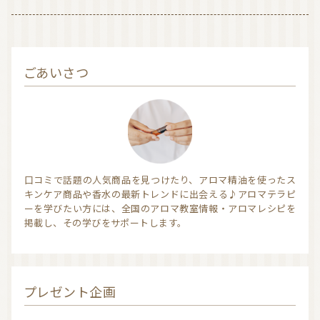
気持ちを切り替えるアロマ
天然の香り－アロマテラピー
精油（エッセンシャルオイル）
和精油（国産精油）
ごあいさつ
アロマ日常使い
アロマを学ぶ・アロマの仕事
アロマレシピ
オーガニックコスメ
おすすめアロマコラム
お知らせ （Message from Aroma 会員様）
口コミで話題の人気商品を見つけたり、アロマ精油を使ったス
キンケア商品や香水の最新トレンドに出会える♪アロマテラピ
新規顧客の獲得（法人会員様へ）
ーを学びたい方には、全国のアロマ教室情報・アロマレシピを
掲載し、その学びをサポートします。
全ての特集
プレゼント企画
ITEMS CATEGORY