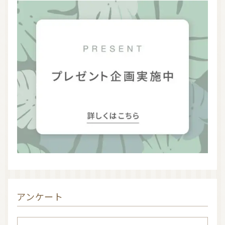
信頼できるアロマブランド（海外）
和精油ブランド
和精油｜日本の木
和精油（柑橘系）
オーガニック香水
オーガニックコスメ
アロマストーン教室
アロマキャンドル
アロマディフューザー
瞑想を深める香り・アロマで浄化
アロマ雑貨
ファブリックスプレー
アロマサプリメント
基材
アロマ蒸留所への旅
アロマ教室（ワークショップ）
アロマサロン
その他
アンケート
全ての商品