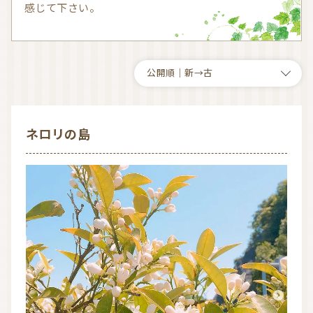
感じて下さい。
気持ちを切り替えるアロマ
天然の香り－アロマテラピー
精油（エッセンシャルオイル）
和精油（国産精油）
アロマ日常使い
アロマを学ぶ・アロマの仕事
アロマレシピ
オーガニックコスメ
ネロリの島
おすすめアロマコラム
お知らせ （Message from Aroma 会員様）
新規顧客の獲得（法人会員様へ）
全ての特集
ITEMS CATEGORY