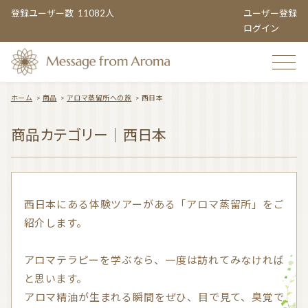
登録ユーザー数
11082人
ユーザー登録
ログイン
ホーム
>
商品
>
アロマ蒸留所への旅
>
西日本
TOP
商品カテゴリー｜西日本
おすすめのお店
西日本にある体験ツアーがある「アロマ蒸留所」をご
紹介します。
TOPIC CATEGORY
アロマテラピーを学ぶなら、一度は訪れてみなければ
と思います。
アロマエンタメ情報
おすすめ商品 ５選
アロマ精油が生まれる瞬間をぜひ、目で見て、臭覚で