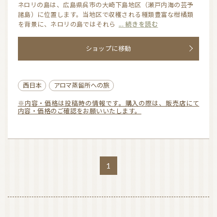
0.
ネロリの島は、広島県呉市の大崎下島地区（瀬戸内海の芸予
諸島）に位置します。当地区で収穫される種類豊富な柑橘類
0
を背景に、ネロリの島ではそれら
... 続きを読む
お問い合わせ
o
u
利用規約
ショップに移動
t
プライバシーポリシー
o
f
西日本
アロマ蒸留所への旅
5
※内容・価格は投稿時の情報です。購入の際は、販売店にて
内容・価格のご確認をお願いいたします。
1