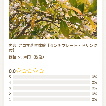
信頼できるアロマブランド（海外）
和精油ブランド
和精油｜日本の木
和精油（柑橘系）
オーガニック香水
オーガニックコスメ
アロマストーン教室
アロマキャンドル
内容
アロマ蒸留体験【ランチプレート・ドリンク
付】
アロマディフューザー
瞑想を深める香り・アロマで浄化
価格
5500円（税込）
アロマ雑貨
ファブリックスプレー
0.0
R
アロマサプリメント
基材
アロマ蒸留所への旅
5
0%
a
4
0%
アロマ教室（ワークショップ）
アロマサロン
その他
t
3
0%
2
0%
e
1
0%
d
全ての商品