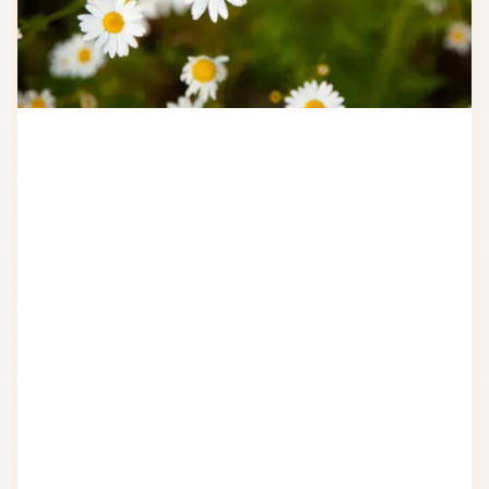
気持ちを切り替えるアロマ
天然の香り－アロマテラピー
精油（エッセンシャルオイル）
和精油（国産精油）
アロマ日常使い
アロマを学ぶ・アロマの仕事
アロマレシピ
オーガニックコスメ
おすすめアロマコラム
お知らせ （Message from Aroma 会員様）
新規顧客の獲得（法人会員様へ）
全ての特集
ITEMS CATEGORY