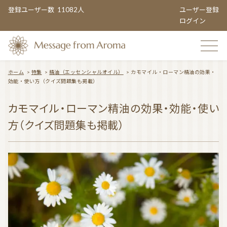
登録ユーザー数
11082人
ユーザー登録
ログイン
ホーム
>
特集
>
精油（エッセンシャルオイル）
>
カモマイル・ローマン精油の効果・
効能・使い方（クイズ問題集も掲載）
TOP
カモマイル・ローマン精油の効果・効能・使い
方（クイズ問題集も掲載）
おすすめのお店
TOPIC CATEGORY
アロマエンタメ情報
おすすめ商品 ５選