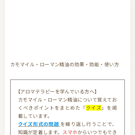
信頼できるアロマブランド（海外）
和精油ブランド
和精油｜日本の木
和精油（柑橘系）
オーガニック香水
オーガニックコスメ
アロマストーン教室
アロマキャンドル
カモマイル・ローマン精油の効果・効能・使い方
アロマディフューザー
瞑想を深める香り・アロマで浄化
アロマ雑貨
ファブリックスプレー
【アロマテラピーを学んでいる方へ】
アロマサプリメント
基材
アロマ蒸留所への旅
カモマイル・ローマン精油について覚えてお
アロマ教室（ワークショップ）
アロマサロン
その他
くべきポイントをまとめた「
クイズ
」を掲
載しています。
クイズ形式の問題
を繰り返し行うことで、
全ての商品
知識が定着します。
スマホ
からいつでもでき