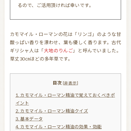
るので、ご活用頂ければ幸いです。
お問い合わせ
利用規約
カモマイル・ローマンの花は「リンゴ」のような甘
プライバシーポリシー
酸っぱい香りを漂わせ、葉も優しく香ります。古代
ギリシャ人は「
大地のりんご
」と呼んでいました。
草丈30㎝ほどの多年草です。
目次
[
非表示
]
1.
カモマイル・ローマン精油で覚えておくべきポ
イント
2.
カモマイル・ローマン精油クイズ
3.
基本データ
4.
カモマイル・ローマン精油の効果・効能