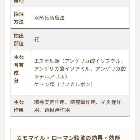
産地
採油
水蒸気蒸留法
方法
抽出
花
部位
主な
エステル類（アンゲリカ酸イソブチル、
含有
アンゲリカ酸イソアミル、アンゲリカ酸
成
メチルアリル）
分
ケトン類（ピノカルボン）
主な
精神安定作用、鎮痙攣作用、抗炎症作
作用
用、鎮掻痒作用
カモマイル・ローマン精油の効果・効能