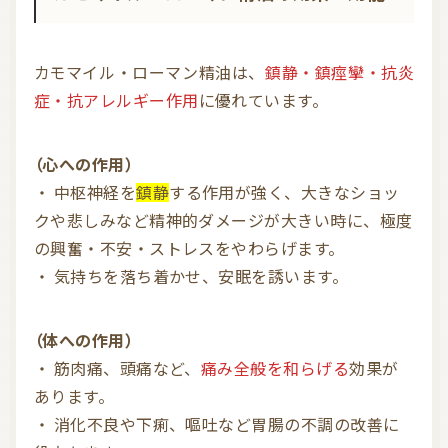
カモマイル・ローマン精油は、
鎮静・鎮痙攣・抗炎
症・抗アレルギー作用
に優れています。
（心への作用）
・ 中枢神経を
鎮静
する作用が強く、大きなショッ
クや悲しみなど精神的ダメージが大きい時に、極度
の興奮・不安・ストレスをやわらげます。
・ 気持ちを落ち着かせ、安眠を誘います。
（体への作用）
・ 筋肉痛、頭痛など、
痛み全般を和らげる
効果が
あります。
・ 消化不良や下痢、嘔吐など胃腸の不調の改善に