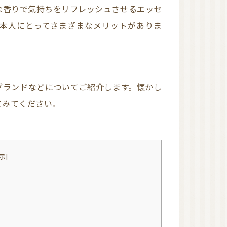
近畿
な香りで気持ちをリフレッシュさせるエッセ
本人にとってさまざまなメリットがありま
アロマキャンドル（日
本メーカー）
アロマキャンドル（海
外メーカー）
アロマキャンドル教室
オンラインレッスン有
り
関東
てみてください。
東京
近畿
大阪
和歌山
四国
徳島
示
]
沖縄
リードディフューザー