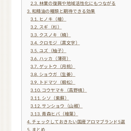
2.3.
林業の復興や地域活性化にもつながる
3.
和精油の種類と期待できる効果
3.1.
ヒノキ（檜）
3.2.
スギ（杉）
3.3.
クスノキ（楠）
3.4.
クロモジ（黒文字）
3.5.
ユズ（柚子）
3.6.
ハッカ（薄荷）
3.7.
ゲットウ（月桃）
3.8.
ショウガ（生姜）
3.9.
トドマツ（椴松）
3.10.
コウヤマキ（高野槙）
3.11.
シソ（紫蘇）
3.12.
サンショウ（山椒）
3.13.
青森ヒバ（檜葉）
4.
チェックしておきたい国産アロマブランド5選
5.
まとめ