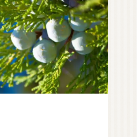
オーガニック香水（日
本）
オーガニック香水（海
外）
オーガニックコスメ
（国産）
ゲットウ
ハマナス
タマヌオイル
ネロリ
オーガニックコスメ
（海外）
オーガニック認証ブラ
ンド
洗顔
化粧水
美容液
美容オイル