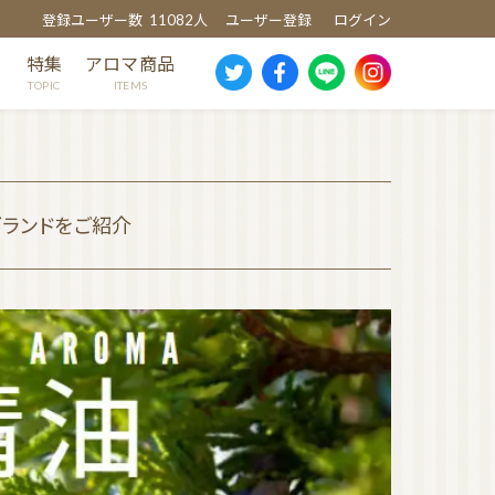
登録ユーザー数
11082人
ユーザー登録
ログイン
め
特集
アロマ商品
TOPIC
ITEMS
ブランドをご紹介
スギ
ヒノキ
ヒバ
クスノキ
芳香蒸留水
消臭・除菌スプレー
ウッドディッシュ
ウッドチップ