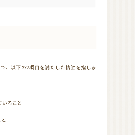
ハーブウォーター
石鹸素地
精油瓶
東日本
西日本
オンラインレッスン有
り
NARD JAPAN ナー
ド・アロマテラピー協
会
NARD 近畿地方
NARD 大阪
NARD 和歌山
ていること
日本アロマ環境協会
（AEAJ）
AEAJ 関東地方
こと
AEAJ 東京
AEAJ 九州地方
AEAJ 福岡