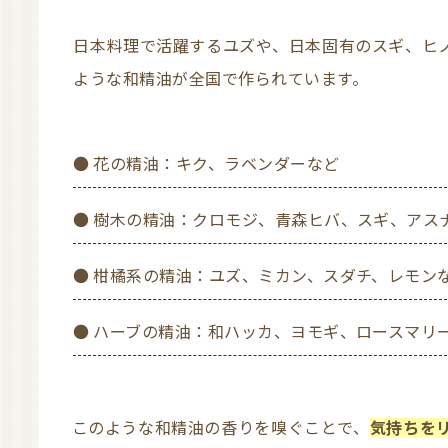
日本料理で活躍するユズや、日本固有のスギ、ヒノキなどが有名です。そのほかにも、以下の
ような和精油が全国で作られています。
● 花の精油：キク、ラベンダーなど
● 樹木の精油：クロモジ、青森ヒバ、スギ、アス
● 柑橘系の精油：ユズ、ミカン、スダチ、レモン
● ハーブの精油：和ハッカ、ヨモギ、ロースマ
このような和精油の香りを嗅ぐことで、
気持ちを