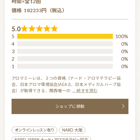
時間×全12回
価格
182233円（税込）
5.0
R
5
100%
a
4
0%
t
3
0%
2
0%
e
1
0%
d
5.
アロマミーレは、３つの資格（ナード・アロマテラピー協
会、日本アロマ環境協会(AEAJ)、日本メディカルハーブ協
0
会）が取得できる、関西唯一の
... 続きを読む
o
u
ショップに移動
t
o
f
オンラインレッスン有り
NARD 大阪
5
NARD JAPAN ナード・アロマテラピー協会