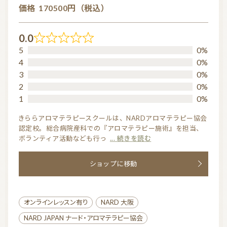
価格
170500円（税込）
0.0
R
5
0%
a
4
0%
t
3
0%
2
0%
e
1
0%
d
0.
きららアロマテラピースクールは、NARDアロマテラピー協会
認定校。総合病院産科での『アロマテラピー施術』を担当、
0
ボランティア活動なども行っ
... 続きを読む
o
u
ショップに移動
t
o
f
オンラインレッスン有り
NARD 大阪
5
NARD JAPAN ナード・アロマテラピー協会