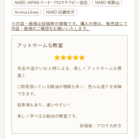
f
NARD JAPAN ナード・アロマテラピー協会
NARD 和歌山
5
Aroma Litsea
NARD 近畿地方
お問い合わせ
※内容・価格は投稿時の情報です。購入の際は、販売店にて
内容・価格のご確認をお願いいたします。
利用規約
プライバシーポリシー
アットホームな教室
R
先生の温かいお人柄による、楽しくアットホームな教
a
室♪
t
ご用意頂いている精油の種類も多く、色んな香りを体験
e
できます。
d
5.
駐車場もあり、通いやすい！
0
楽しく学べるお勧めの教室です。
o
アロマ大好き
u