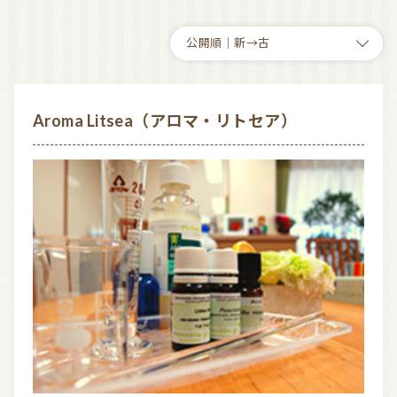
気持ちを切り替えるアロマ
天然の香り－アロマテラピー
精油（エッセンシャルオイル）
和精油（国産精油）
アロマ日常使い
アロマを学ぶ・アロマの仕事
Aroma Litsea（アロマ・リトセア）
アロマレシピ
オーガニックコスメ
おすすめアロマコラム
お知らせ （Message from Aroma 会員様）
新規顧客の獲得（法人会員様へ）
全ての特集
ITEMS CATEGORY