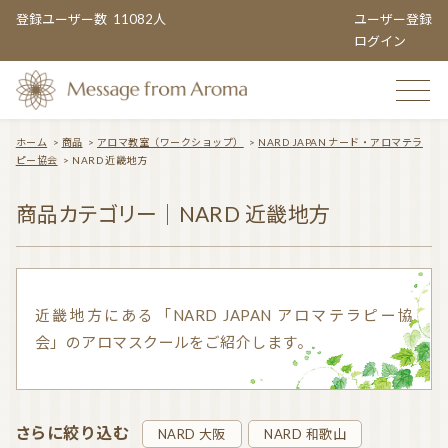
登録ユーザー数
11082人
ユーザー登録
ログイン
ホーム
>
商品
>
アロマ教室（ワークショップ）
>
NARD JAPAN ナード・アロマテラ
ピー協会
>
NARD 近畿地方
TOP
商品カテゴリー｜NARD 近畿地方
おすすめのお店
近畿地方にある「NARD JAPAN アロマテラピー協
会」のアロマスクールをご紹介します。
TOPIC CATEGORY
アロマエンタメ情報
おすすめ商品 ５選
さらに絞り込む
NARD 大阪
NARD 和歌山