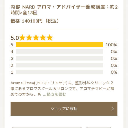
内容
NARD アロマ・アドバイザー養成講座：約2
時間×全13回
信頼できるアロマブランド（海外）
和精油ブランド
価格
148100円（税込）
和精油｜日本の木
和精油（柑橘系）
5.0
オーガニック香水
オーガニックコスメ
R
5
100%
a
4
0%
アロマストーン教室
アロマキャンドル
t
3
0%
アロマディフューザー
瞑想を深める香り・アロマで浄化
2
0%
e
1
0%
d
アロマ雑貨
ファブリックスプレー
5.
Aroma Litsea(アロマ・リトセア)は、整形外科クリニック２
階にあるアロマスクール＆サロンです。アロマテラピーが初
0
アロマサプリメント
基材
アロマ蒸留所への旅
めての方から、も
... 続きを読む
o
アロマ教室（ワークショップ）
アロマサロン
その他
u
ショップに移動
t
o
全ての商品