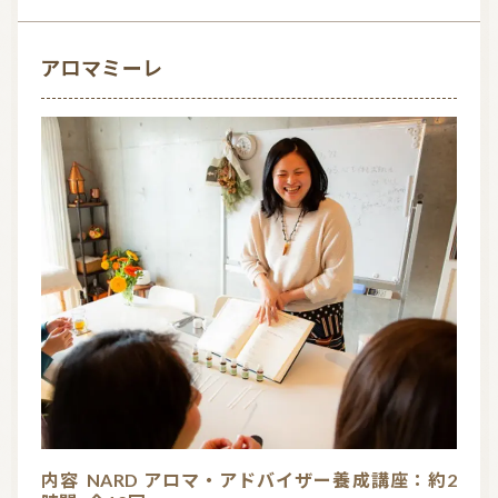
t
o
f
アロマミーレ
5
内容
NARD アロマ・アドバイザー養成講座：約2