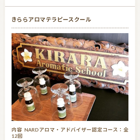
o
f
きららアロマテラピースクール
5
内容
NARDアロマ・アドバイザー認定コース：全
12回