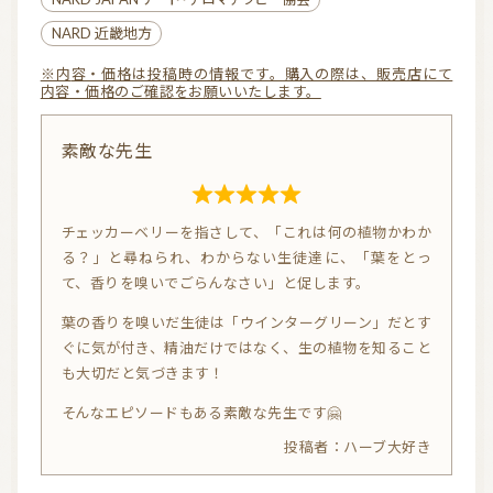
NARD 近畿地方
※内容・価格は投稿時の情報です。購入の際は、販売店にて
内容・価格のご確認をお願いいたします。
素敵な先生
R
チェッカーベリーを指さして、「これは何の植物かわか
a
る？」と尋ねられ、わからない生徒達に、「葉をとっ
t
て、香りを嗅いでごらんなさい」と促します。
e
葉の香りを嗅いだ生徒は「ウインターグリーン」だとす
d
ぐに気が付き、精油だけではなく、生の植物を知ること
5.
も大切だと気づきます！
0
そんなエピソードもある素敵な先生です🤗
o
ハーブ大好き
u
t