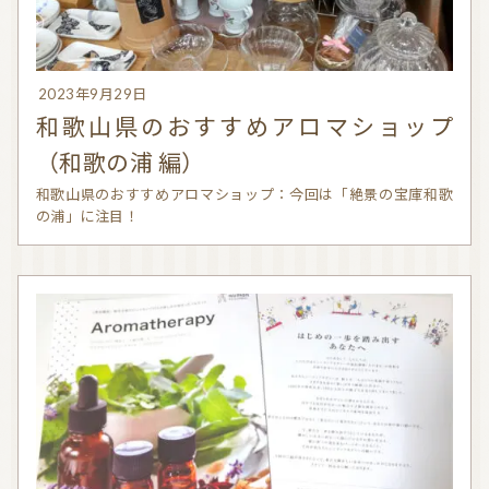
信頼できるアロマブランド（海外）
和精油ブランド
2023年9月29日
和精油｜日本の木
和精油（柑橘系）
和歌山県のおすすめアロマショップ
オーガニック香水
オーガニックコスメ
（和歌の浦 編）
和歌山県のおすすめアロマショップ：今回は「絶景の宝庫和歌
アロマストーン教室
アロマキャンドル
の浦」に注目！
アロマディフューザー
瞑想を深める香り・アロマで浄化
アロマ雑貨
ファブリックスプレー
アロマサプリメント
基材
アロマ蒸留所への旅
アロマ教室（ワークショップ）
アロマサロン
その他
全ての商品