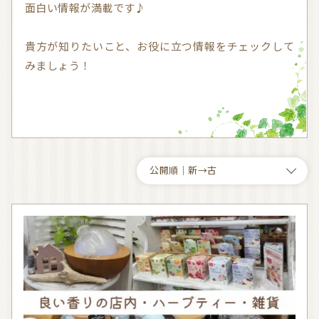
面白い情報が満載です♪
気持ちを切り替えるアロマ
天然の香り－アロマテラピー
貴方が知りたいこと、お役に立つ情報をチェックして
精油（エッセンシャルオイル）
和精油（国産精油）
みましょう！
アロマ日常使い
アロマを学ぶ・アロマの仕事
アロマレシピ
オーガニックコスメ
おすすめアロマコラム
お知らせ （Message from Aroma 会員様）
新規顧客の獲得（法人会員様へ）
全ての特集
ITEMS CATEGORY