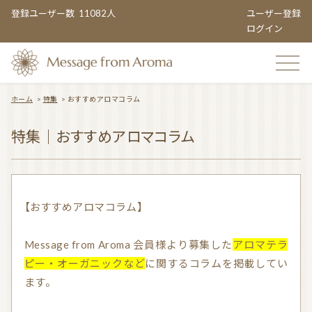
登録ユーザー数
11082人
ユーザー登録
ログイン
ホーム
>
特集
>
おすすめアロマコラム
TOP
特集｜おすすめアロマコラム
おすすめのお店
【おすすめアロマコラム】
Message from Aroma 会員様より募集した
アロマテラ
TOPIC CATEGORY
ピー・オーガニックなど
に関するコラムを掲載してい
ます。
アロマエンタメ情報
おすすめ商品 ５選