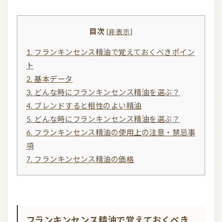
信頼できるアロマブランド（海外）
和精油ブランド
目次
[
非表示
]
和精油｜日本の木
和精油（柑橘系）
1.
フランキンセンス精油で覚えておくべきポイン
ト
オーガニック香水
オーガニックコスメ
2.
基本データ
アロマストーン教室
アロマキャンドル
3.
どんな時にフランキンセンス精油を選ぶ？
4.
ブレンドすると相性のよい精油
アロマディフューザー
瞑想を深める香り・アロマで浄化
5.
どんな時にフランキンセンス精油を選ぶ？
6.
フランキンセンス精油の使用上の注意・禁忌事
アロマ雑貨
ファブリックスプレー
項
アロマサプリメント
基材
アロマ蒸留所への旅
7.
フランキンセンス精油の価格
アロマ教室（ワークショップ）
アロマサロン
その他
全ての商品
フランキンセンス精油で覚えておくべき