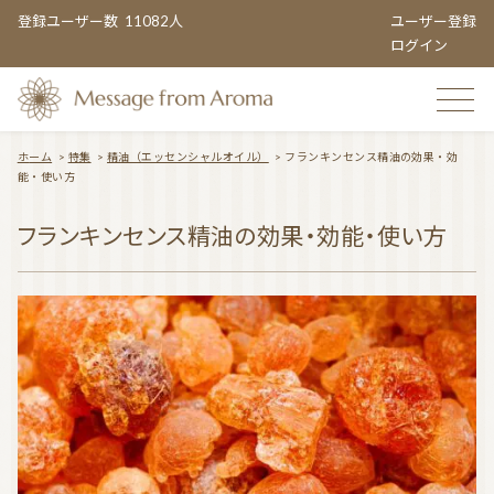
登録ユーザー数
11082人
ユーザー登録
ログイン
ホーム
>
特集
>
精油（エッセンシャルオイル）
>
フランキンセンス精油の効果・効
能・使い方
TOP
フランキンセンス精油の効果・効能・使い方
おすすめのお店
TOPIC CATEGORY
アロマエンタメ情報
おすすめ商品 ５選