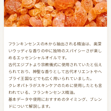
気持ちを切り替えるアロマ
天然の香り－アロマテラピー
精油（エッセンシャルオイル）
和精油（国産精油）
アロマ日常使い
アロマを学ぶ・アロマの仕事
アロマレシピ
オーガニックコスメ
フランキンセンスの木から抽出される精油は、奥深
おすすめアロマコラム
いウッディな香りの中に独特のスパイシーさが楽し
めるエッセンシャルオイルです。

お知らせ （Message from Aroma 会員様）
古代エジプトより宗教儀式に使用されていたと伝え
新規顧客の獲得（法人会員様へ）
られており、神聖な香りとして古代オリエントやヘ
ブライ王国などでも広く用いられていました。

クレオパトラがスキンケアのために使用したとも言
全ての特集
われている、フランキンセンス精油。

基本データや使用におすすめのタイミング、ブレン
ITEMS CATEGORY