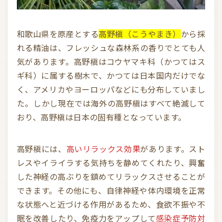
和歌山県を原産とする
高野槇（こうやまき）
から採
れる精油は、フレッシュな森林系の香りでとても人
気があります。高野槇はコウヤマキ科（かつてはス
ギ科）に属する樹木で、かつては日本国内だけでな
く、アメリカやヨーロッパなどにも分布していまし
た。しかし現在では海外の高野槇はすべて絶滅して
おり、高野槇は日本の固有種となっています。
高野槇には、
高いリラックス効果
があります。スト
レスやイライラする気持ちを静めてくれたり、興奮
した神経の高ぶりを鎮めてリラックスさせることが
できます。その他にも、自律神経や体内環境を正常
な状態へと近づける作用があるため、食欲不振や不
眠を改善したり、免疫力をアップして
感染症予防対