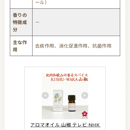
ール）
香りの
特徴成
－
分
主な作
去痰作用、消化促進作用、抗菌作用
用
アロマオイル 山椒 テレビ NHK 