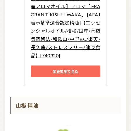
産アロマオイル】アロマ「FRA
GRANT KISHU-WAKA」[AEAJ
表示基準適合認定精油]【エッセ
ンシャルオイル/柑橘/国産/水蒸
気蒸留法/和歌山/中野BC/楽天/
長久庵/ストレスフリー/健康食
品】[740320]
楽天市場で見る
山椒 精油