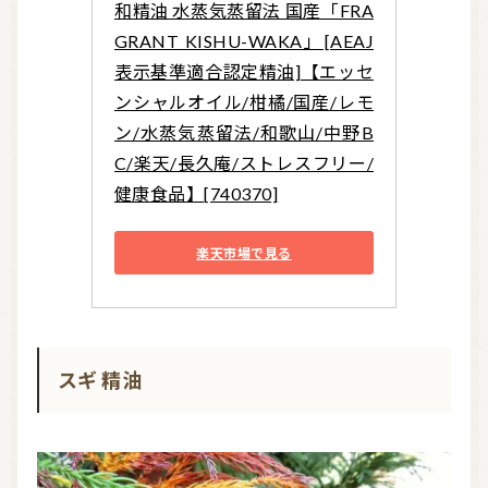
和精油 水蒸気蒸留法 国産「FRA
GRANT KISHU-WAKA」[AEAJ
表示基準適合認定精油]【エッセ
ンシャルオイル/柑橘/国産/レモ
ン/水蒸気蒸留法/和歌山/中野B
C/楽天/長久庵/ストレスフリー/
健康食品】[740370]
楽天市場で見る
スギ 精油