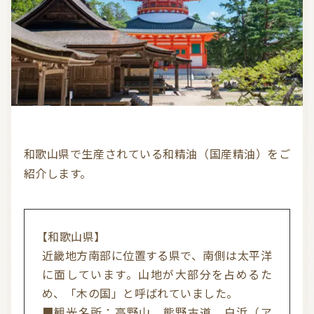
気持ちを切り替えるアロマ
天然の香り－アロマテラピー
精油（エッセンシャルオイル）
和精油（国産精油）
アロマ日常使い
アロマを学ぶ・アロマの仕事
アロマレシピ
オーガニックコスメ
おすすめアロマコラム
和歌山県で生産されている和精油（国産精油）をご
お知らせ （Message from Aroma 会員様）
紹介します。
新規顧客の獲得（法人会員様へ）
【和歌山県】
全ての特集
近畿地方南部に位置する県で、南側は太平洋
に面しています。山地が大部分を占めるた
め、「木の国」と呼ばれていました。
ITEMS CATEGORY
■観光名所：高野山、熊野古道、白浜（ア