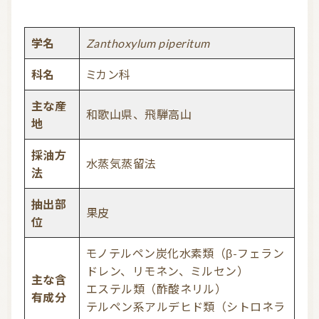
学名
Zanthoxylum piperitum
科名
ミカン科
主な産
和歌山県、飛騨高山
地
採油方
水蒸気蒸留法
法
抽出部
果皮
位
モノテルペン炭化水素類（β-フェラン
ドレン、リモネン、ミルセン）
主な含
エステル類（酢酸ネリル）
有成分
テルペン系アルデヒド類（シトロネラ