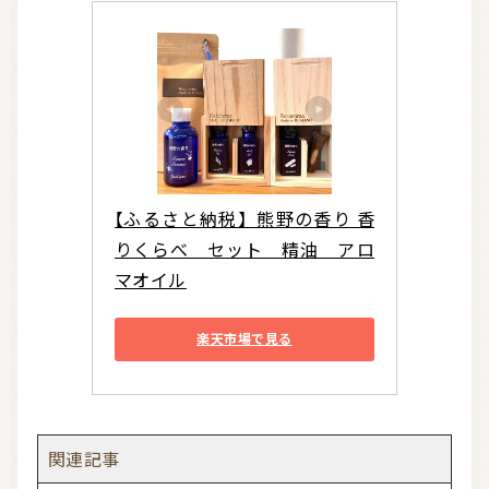
【ふるさと納税】熊野の香り 香
りくらべ　セット　精油　アロ
マオイル
楽天市場で見る
関連記事