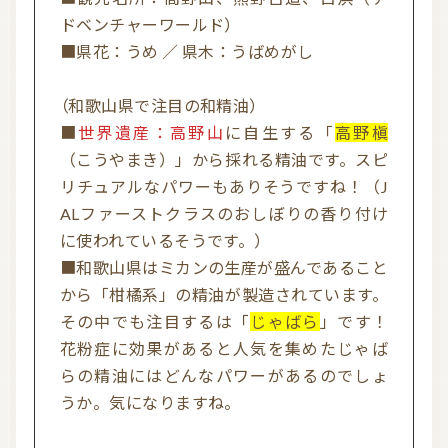
ドベンチャーワールド）
■県花：うめ ／ 県木：うばめがし
信頼できるアロマブランド（海外）
和精油ブランド
和精油｜日本の木
和精油（柑橘系）
（和歌山県で注目の和精油）
■
世界遺産：高野山
に自生する「
高野槇
オーガニック香水
オーガニックコスメ
（こうやまき）」から採れる精油です。スピ
アロマストーン教室
アロマキャンドル
リチュアルなパワーもありそうですね！（J
ALファーストクラスのおしぼりの香り付け
アロマディフューザー
瞑想を深める香り・アロマで浄化
に使われているそうです。）
■和歌山県はミカンの生産が盛んであること
アロマ雑貨
ファブリックスプレー
から「柑橘系」の精油が製造されています。
アロマサプリメント
基材
アロマ蒸留所への旅
その中でも注目するは「
じゃばら
」です！
花粉症に効果があると人気を集めたじゃば
アロマ教室（ワークショップ）
アロマサロン
その他
らの精油にはどんなパワーがあるのでしょ
うか。気になりますね。
全ての商品