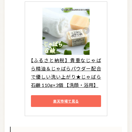
【ふるさと納税】貴重なじゃば
ら精油＆じゃばらパウダー配合
で優しい洗い上がり★じゃばら
石鹸 110g×3個 【洗顔・浴用】
楽天市場で見る