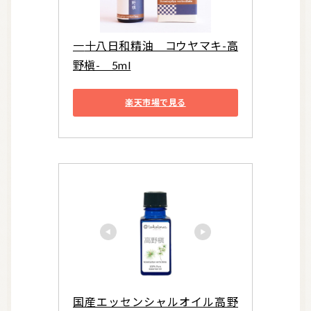
一十八日和精油　コウヤマキ-高
野槇-　5ml
楽天市場で見る
国産エッセンシャルオイル高野