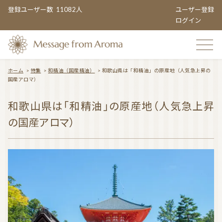
登録ユーザー数
11082人
ユーザー登録
ログイン
ホーム
>
特集
>
和精油（国産精油）
>
和歌山県は「和精油」の原産地（人気急上昇の
国産アロマ）
TOP
和歌山県は「和精油」の原産地（人気急上昇
の国産アロマ）
おすすめのお店
TOPIC CATEGORY
アロマエンタメ情報
おすすめ商品 ５選