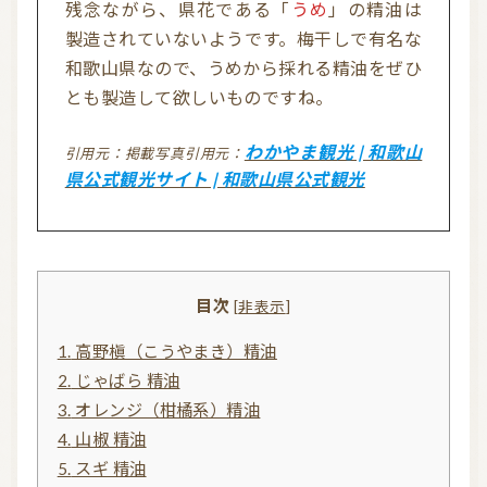
残念ながら、県花である「
うめ
」の精油は
製造されていないようです。梅干しで有名な
お問い合わせ
和歌山県なので、うめから採れる精油をぜひ
とも製造して欲しいものですね。
利用規約
プライバシーポリシー
わかやま観光 | 和歌山
掲載写真引用元：
県公式観光サイト | 和歌山県公式観光
目次
[
非表示
]
1.
高野槇（こうやまき）精油
2.
じゃばら 精油
3.
オレンジ（柑橘系）精油
4.
山椒 精油
5.
スギ 精油