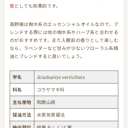
策
としても効果的です。
高野槇は樹木系のエッセンシャルオイルなので、ブ
レンドする際には他の樹木系やハーブ系と合わせる
のがおすすめです。また入眠前の香りとして楽しむ
なら、ラベンダーなど甘みが少ないフローラル系精
油とブレンドすると良いでしょう。
学名
Sciadopitys verticillata
科名
コウヤマキ科
主な産地
和歌山県
採油方法
水蒸気蒸留法
抽出部位
枝葉 もしくは 葉