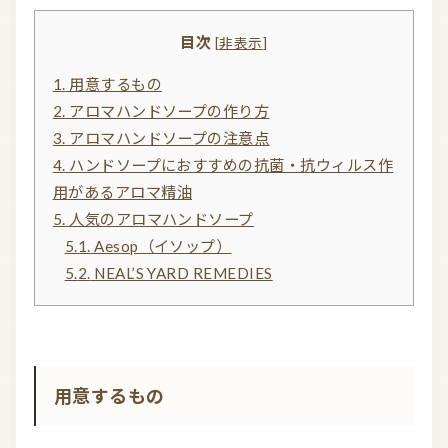
目次
[
非表示
]
信頼できるアロマブランド（海外）
和精油ブランド
1.
用意するもの
和精油｜日本の木
和精油（柑橘系）
2.
アロマハンドソープの作り方
3.
アロマハンドソープの注意点
オーガニック香水
オーガニックコスメ
4.
ハンドソープにおすすめの抗菌・抗ウィルス作
アロマストーン教室
アロマキャンドル
用があるアロマ精油
5.
人気のアロマハンドソープ
アロマディフューザー
瞑想を深める香り・アロマで浄化
5.1.
Aesop（イソップ）
アロマ雑貨
ファブリックスプレー
5.2.
NEAL’S YARD REMEDIES
アロマサプリメント
基材
アロマ蒸留所への旅
アロマ教室（ワークショップ）
アロマサロン
その他
用意するもの
全ての商品