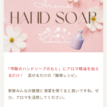
気持ちを切り替えるアロマ
天然の香り－アロマテラピー
精油（エッセンシャルオイル）
和精油（国産精油）
アロマ日常使い
アロマを学ぶ・アロマの仕事
アロマレシピ
オーガニックコスメ
おすすめアロマコラム
お知らせ （Message from Aroma 会員様）
新規顧客の獲得（法人会員様へ）
「市販のハンドソープのもと」にアロマ精油を加え
るだけ！
混ぜるだけの「簡単レシピ」
全ての特集
家族みんなの健康と清潔を保てると良いですね。ぜ
ひ、アロマを活用してください。
ITEMS CATEGORY