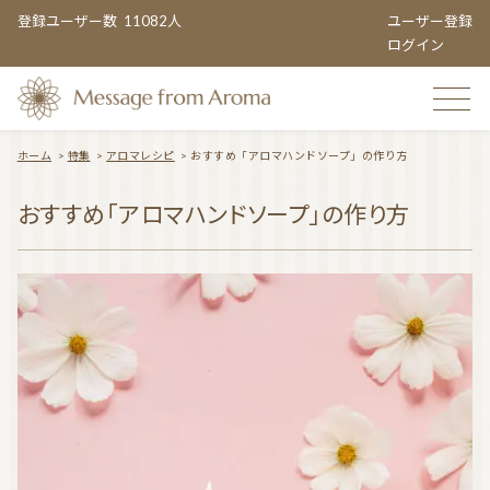
登録ユーザー数
11082人
ユーザー登録
ログイン
ホーム
>
特集
>
アロマレシピ
>
おすすめ「アロマハンドソープ」の作り方
TOP
おすすめ「アロマハンドソープ」の作り方
おすすめのお店
TOPIC CATEGORY
アロマエンタメ情報
おすすめ商品 ５選