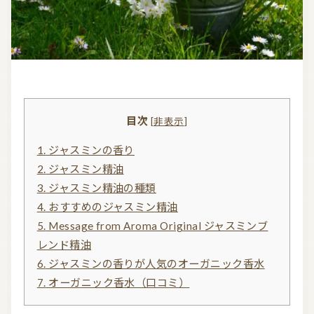
気持ちを切り替えるアロマ
天然の香り－アロマテラピー
精油（エッセンシャルオイル）
和精油（国産精油）
アロマ日常使い
アロマを学ぶ・アロマの仕事
アロマレシピ
オーガニックコスメ
目次
[
非表示
]
おすすめアロマコラム
1.
ジャスミンの香り
お知らせ （Message from Aroma 会員様）
2.
ジャスミン精油
3.
ジャスミン精油の種類
新規顧客の獲得（法人会員様へ）
4.
おすすめのジャスミン精油
5.
Message from Aroma Original ジャスミンブ
レンド精油
全ての特集
6.
ジャスミンの香りが人気のオーガニック香水
7.
オーガニック香水（口コミ）
ITEMS CATEGORY