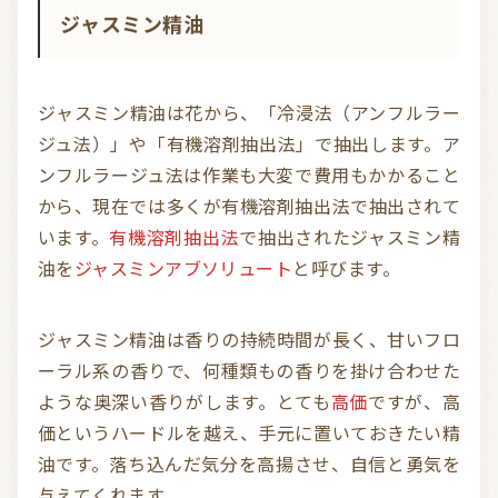
ジャスミン精油
お問い合わせ
利用規約
ジャスミン精油は花から、「冷浸法（アンフルラー
ジュ法）」や「有機溶剤抽出法」で抽出します。ア
プライバシーポリシー
ンフルラージュ法は作業も大変で費用もかかること
から、現在では多くが有機溶剤抽出法で抽出されて
います。
有機溶剤抽出法
で抽出されたジャスミン精
油を
ジャスミンアブソリュート
と呼びます。
ジャスミン精油は香りの持続時間が長く、甘いフロ
ーラル系の香りで、何種類もの香りを掛け合わせた
ような奥深い香りがします。とても
高価
ですが、高
価というハードルを越え、手元に置いておきたい精
油です。落ち込んだ気分を高揚させ、自信と勇気を
与えてくれます。