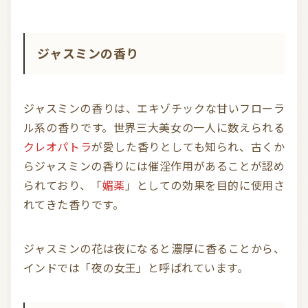
信頼できるアロマブランド（海外）
和精油ブランド
ジャスミンの香り
和精油｜日本の木
和精油（柑橘系）
オーガニック香水
オーガニックコスメ
ジャスミンの香りは、エキゾチックな甘いフローラ
アロマストーン教室
アロマキャンドル
ル系の香りです。世界三大美女の一人に数えられる
クレオパトラ
が愛した香りとしても知られ、古くか
アロマディフューザー
瞑想を深める香り・アロマで浄化
らジャスミンの香りには催淫作用があることが認め
られており、「
媚薬
」としての効果を目的に使用さ
アロマ雑貨
ファブリックスプレー
れてきた香りです。
アロマサプリメント
基材
アロマ蒸留所への旅
アロマ教室（ワークショップ）
アロマサロン
その他
ジャスミンの花は夜になると濃厚に香ることから、
インドでは「夜の女王」と呼ばれています。
全ての商品