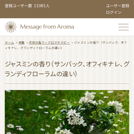
登録ユーザー数
11081人
ユーザー登録
ログイン
ホーム
>
特集
>
天然の香り－アロマテラピー
>
ジャスミンの香り（サンバック、オフ
ィキナレ、グランディフローラムの違い）
TOP
ジャスミンの香り（サンバック、オフィキナレ、グ
ランディフローラムの違い）
おすすめのお店
TOPIC CATEGORY
アロマエンタメ情報
おすすめ商品 ５選