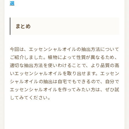
選
まとめ
今回は、エッセンシャルオイルの抽出方法について
ご紹介しました。植物によって性質が異なるため、
適切な抽出方法を使いわけることで、より品質の高
いエッセンシャルオイルを取り出せます。エッセン
シャルオイルの抽出は自宅でもできるので、自分で
エッセンシャルオイルを作ってみたい方は、ぜひ試
してみてください。