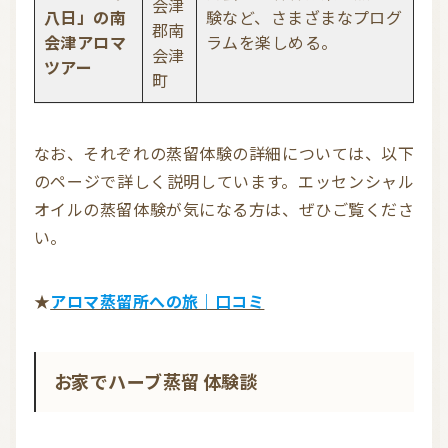
会津
八日」の南
験など、さまざまなプログ
郡南
会津アロマ
ラムを楽しめる。
会津
ツアー
町
なお、それぞれの蒸留体験の詳細については、以下
のページで詳しく説明しています。エッセンシャル
オイルの蒸留体験が気になる方は、ぜひご覧くださ
い。
★
アロマ蒸留所への旅｜口コミ
お家でハーブ蒸留 体験談