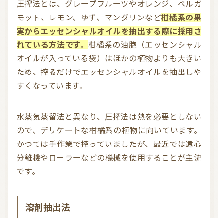
圧搾法とは、グレープフルーツやオレンジ、ベルガ
モット、レモン、ゆず、マンダリンなど
柑橘系の果
実からエッセンシャルオイルを抽出する際に採用さ
れている方法です。
柑橘系の油胞（エッセンシャル
オイルが入っている袋）はほかの植物よりも大きい
ため、搾るだけでエッセンシャルオイルを抽出しや
すくなっています。
水蒸気蒸留法と異なり、圧搾法は熱を必要としない
ので、デリケートな柑橘系の植物に向いています。
かつては手作業で搾っていましたが、最近では遠心
分離機やローラーなどの機械を使用することが主流
です。
溶剤抽出法