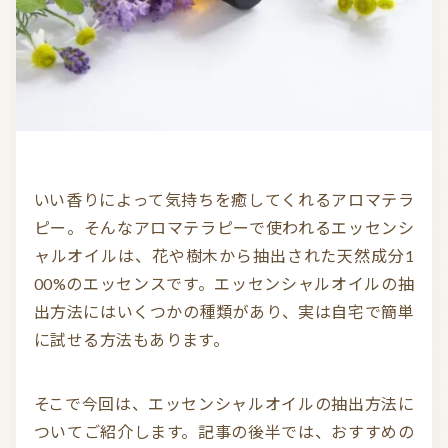
気持ちを切り替えるアロマ
天然の香り－アロマテラピー
精油（エッセンシャルオイル）
和精油（国産精油）
アロマ日常使い
アロマを学ぶ・アロマの仕事
アロマレシピ
オーガニックコスメ
おすすめアロマコラム
いい香りによって気持ちを癒してくれるアロマテラ
ピー。そんなアロマテラピーで使われるエッセンシ
お知らせ （Message from Aroma 会員様）
ャルオイルは、花や樹木から抽出された天然成分1
00%のエッセンスです。エッセンシャルオイルの抽
新規顧客の獲得（法人会員様へ）
出方法にはいくつかの種類があり、実は自宅で簡単
に試せる方法もあります。
全ての特集
そこで今回は、エッセンシャルオイルの抽出方法に
ITEMS CATEGORY
ついてご紹介します。記事の後半では、おすすめの