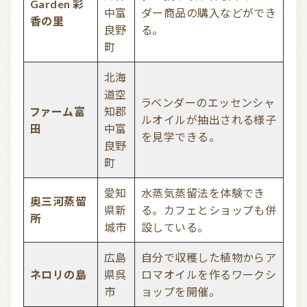
Garden 彩
中富
ダー商品の購入などができ
香の里
良野
る。
町
北海
道空
ラベンダーのエッセンシャ
ファーム富
知郡
ルオイルが抽出される様子
田
中富
を見学できる。
良野
町
愛知
水蒸気蒸留法を体験でき
奥三河蒸留
県新
る。カフェとショップも併
所
城市
設している。
広島
自分で収穫した植物からア
ネロリの島
県呉
ロマオイルを作るワークシ
市
ョップを開催。