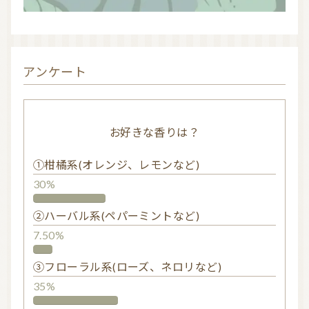
アンケート
お好きな香りは？
①柑橘系(オレンジ、レモンなど)
30%
②ハーバル系(ペパーミントなど)
7.50%
③フローラル系(ローズ、ネロリなど)
35%