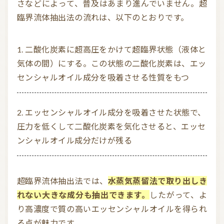
さなどによって、普及はあまり進んでいません。超
臨界流体抽出法の流れは、以下のとおりです。
二酸化炭素に超高圧をかけて超臨界状態（液体と
気体の間）にする。この状態の二酸化炭素は、エッ
センシャルオイル成分を吸着させる性質をもつ
エッセンシャルオイル成分を吸着させた状態で、
圧力を低くして二酸化炭素を気化させると、エッセ
ンシャルオイル成分だけが残る
超臨界流体抽出法では、
水蒸気蒸留法で取り出しき
れない大きな成分も抽出できます。
したがって、よ
り高濃度で質の高いエッセンシャルオイルを得られ
る点が魅力です。