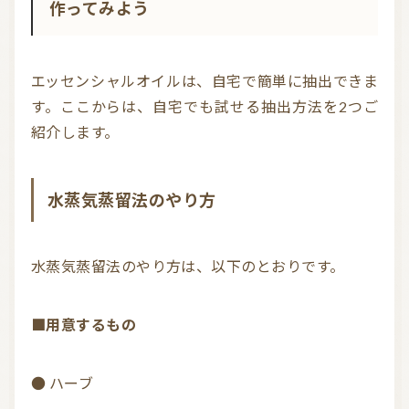
作ってみよう
エッセンシャルオイルは、自宅で簡単に抽出できま
す。ここからは、自宅でも試せる抽出方法を2つご
紹介します。
水蒸気蒸留法のやり方
水蒸気蒸留法のやり方は、以下のとおりです。
■用意するもの
● ハーブ