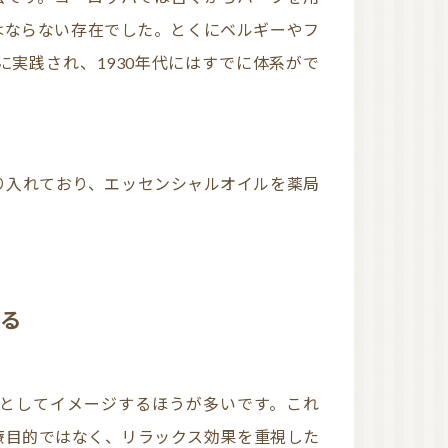
AEAJ 佐賀
日本アロマコーディネ
はならない存在でした。とくにベルギーやフ
ーター協会（JAA）
実践され、1930年代にはすでに体系がで
国際アロマセラピスト
連盟（IFA）
いる
療目的ではなく、リラックス効果を重視した