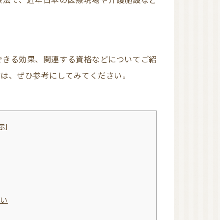
近畿
アロマキャンドル（日
本メーカー）
アロマキャンドル（海
外メーカー）
アロマキャンドル教室
方は、ぜひ参考にしてみてください。
オンラインレッスン有
り
関東
東京
近畿
大阪
示
]
和歌山
四国
徳島
沖縄
リードディフューザー
違い