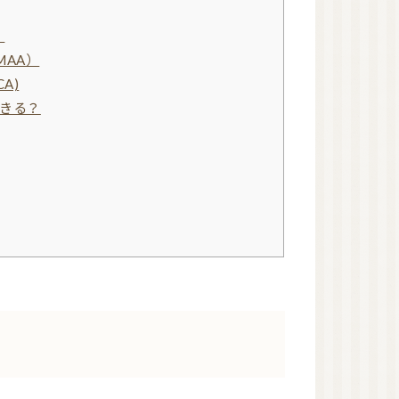
）
アロマストーン
ウッドディッシュ
AA）
ウッドチップ
A)
アロマアクセサリー
きる？
蒸留器（家庭用）
アロマルームスプレー
ピローミスト
消臭スプレー
マスクスプレー
虫よけスプレー
ペット用スプレー
美容
健康
植物油