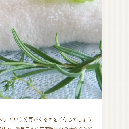
オーガニック香水（日
本）
オーガニック香水（海
外）
オーガニックコスメ
（国産）
ゲットウ
ハマナス
タマヌオイル
ネロリ
オーガニックコスメ
（海外）
オーガニック認証ブラ
ンド
洗顔
化粧水
美容液
美容オイル
療法で、近年日本の医療現場や介護施設など