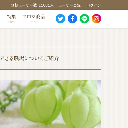
登録ユーザー数
11081人
ユーザー登録
ログイン
め
特集
アロマ商品
TOPIC
ITEMS
躍できる職場についてご紹介
スギ
ヒノキ
ヒバ
クスノキ
芳香蒸留水
消臭・除菌スプレー
ウッドディッシュ
ウッドチップ