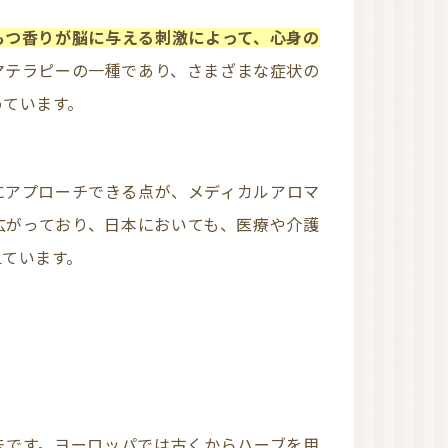
ハーブウォーター
石鹸素地
もつ香りが脳に与える刺激によって、心身の
精油瓶
マテラピーの一種であり、さまざまな症状の
めています。
東日本
西日本
オンラインレッスン有
広がっており、日本においても、医療や介護
り
NARD JAPAN ナー
えています。
ド・アロマテラピー協
会
NARD 近畿地方
NARD 大阪
NARD 和歌山
日本アロマ環境協会
（AEAJ）
AEAJ 関東地方
AEAJ 東京
AEAJ 九州地方
AEAJ 福岡