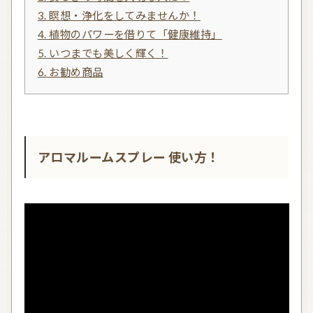
3.
瞑想・浄化をしてみませんか！
4.
植物のパワーを借りて「健康維持」
信頼できるアロマブランド（海外）
和精油ブランド
5.
いつまでも美しく輝く！
和精油｜日本の木
和精油（柑橘系）
6.
お勧め商品
オーガニック香水
オーガニックコスメ
アロマストーン教室
アロマキャンドル
アロマルームスプレー 使い方！
アロマディフューザー
瞑想を深める香り・アロマで浄化
アロマ雑貨
ファブリックスプレー
アロマサプリメント
基材
アロマ蒸留所への旅
アロマ教室（ワークショップ）
アロマサロン
その他
全ての商品