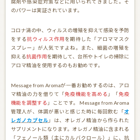
腐剤や感染症対策などに用いられてきました。そ
のパワーは実証されています。
コロナ渦の中、ウィルスの増殖を抑えて感染を予防
をする
抗ウィルス作用
を期待した「アロママスク
スプレー」が人気ですよね。また、細菌の増殖を
抑える
抗菌作用
を期待して、台所やトイレの掃除に
アロマ精油を使用するのもお勧めです。
Message from Aromaが一番お勧めするのは、アロ
マ精油の力を借りて「
免疫機能を高める
」「
免疫
機能を調整する
」ことです。 Message from Aroma
管理人が、体調が悪いと感じた時に毎回飲む「
オ
レガノカプセル
」は、オレガノ精油から作られた
サプリメントになります。オレガノ精油に含まれる
「フェノール類（主にカルバクロール）」に、抗