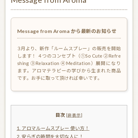
気持ちを切り替えるアロマ
天然の香り－アロマテラピー
精油（エッセンシャルオイル）
和精油（国産精油）
Message from Aroma から最新のお知らせ
アロマ日常使い
アロマを学ぶ・アロマの仕事
アロマレシピ
オーガニックコスメ
３月より、新作「ルームスプレー」の販売を開始
します！ ４つのコンセプト（①So Cute ②Refre
おすすめアロマコラム
shing ③Relaxation ④Meditation）展開になり
ます。アロマテラピーの学びから生まれた商品
お知らせ （Message from Aroma 会員様）
です。お手に取って頂ければ幸いです。
新規顧客の獲得（法人会員様へ）
全ての特集
目次
[
非表示
]
1.
アロマルームスプレー 使い方！
ITEMS CATEGORY
2.
安らぎの時間を大切な人に！