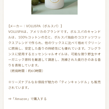
気持ちを切り替えるアロマ
天然の香り－アロマテラピー
精油（エッセンシャルオイル）
和精油（国産精油）
【メーカー：VOLUSPA（ボルスパ）】
アロマ日常使い
アロマを学ぶ・アロマの仕事
VOLUSPAは、アメリカのブランドです。ボルスパのキャンド
アロマレシピ
オーガニックコスメ
ルは、100％コットンの芯と、ボルスパ独自のココナッツワッ
クスブレンドで作られ、他のワックスに比べて極めてクリーン
おすすめアロマコラム
に燃焼し、安定した香りの持続性にも優れています。フレグラ
ンスに使用するエッセンシャルオイルは、可能な限り野生やオ
お知らせ （Message from Aroma 会員様）
ーガニック原料を厳選して調達し、洗練された奥行きのある香
りを表現しています。
新規顧客の獲得（法人会員様へ）
（燃焼時間：約60時間）
※リーズナブルなお値段が魅力の「ティンキャンドル」も販売
全ての特集
されています。
⇒「Amazon」で購入する
ITEMS CATEGORY