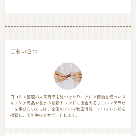
信頼できるアロマブランド（海外）
和精油ブランド
和精油｜日本の木
和精油（柑橘系）
オーガニック香水
オーガニックコスメ
ごあいさつ
アロマストーン教室
アロマキャンドル
アロマディフューザー
瞑想を深める香り・アロマで浄化
アロマ雑貨
ファブリックスプレー
アロマサプリメント
基材
アロマ蒸留所への旅
口コミで話題の人気商品を見つけたり、アロマ精油を使ったス
キンケア商品や香水の最新トレンドに出会える♪アロマテラピ
アロマ教室（ワークショップ）
アロマサロン
その他
ーを学びたい方には、全国のアロマ教室情報・アロマレシピを
掲載し、その学びをサポートします。
全ての商品