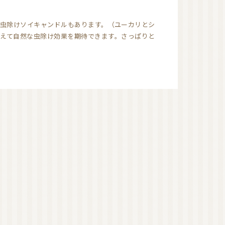
オーガニック香水（日
虫除けソイキャンドルもあります。（ユーカリとシ
本）
オーガニック香水（海
えて自然な虫除け効果を期待できます。さっぱりと
外）
オーガニックコスメ
（国産）
ゲットウ
ハマナス
タマヌオイル
ネロリ
オーガニックコスメ
（海外）
オーガニック認証ブラ
ンド
洗顔
化粧水
美容液
美容オイル