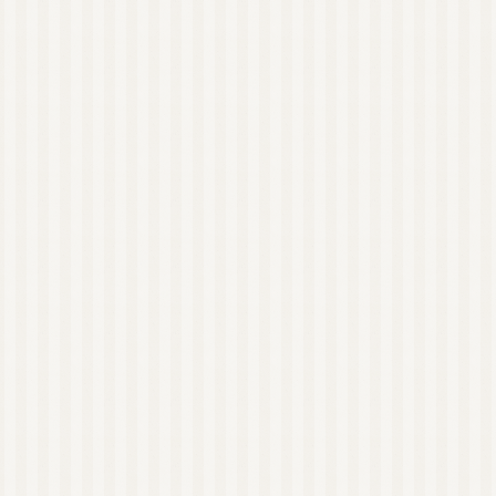
ハーブウォーター
石鹸素地
精油瓶
東日本
西日本
オンラインレッスン有
り
NARD JAPAN ナー
ド・アロマテラピー協
会
NARD 近畿地方
NARD 大阪
NARD 和歌山
日本アロマ環境協会
（AEAJ）
AEAJ 関東地方
AEAJ 東京
AEAJ 九州地方
AEAJ 福岡