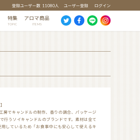
登録ユーザー数
11080人
ユーザー登録
ログイン
め
特集
アロマ商品
TOPIC
ITEMS
スギ
ヒノキ
ヒバ
クスノキ
芳香蒸留水
）】
消臭・除菌スプレー
市の工房でキャンドルの制作、香りの調合、パッケージ
ウッドディッシュ
で行うソイキャンドルのブランドです。素材は全て
ウッドチップ
使用しているため「お食事中にも安心して使えるキ