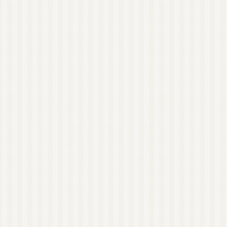
AEAJ 佐賀
日本アロマコーディネ
ーター協会（JAA）
国際アロマセラピスト
連盟（IFA）