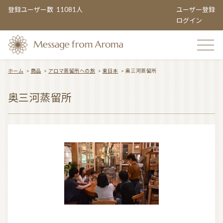
登録ユーザー数
11081人
ユーザー登録
ログイン
ホーム
>
商品
>
アロマ蒸留所への旅
>
東日本
>
奥三河蒸留所
TOP
奥三河蒸留所
おすすめのお店
TOPIC CATEGORY
アロマエンタメ情報
おすすめ商品 ５選