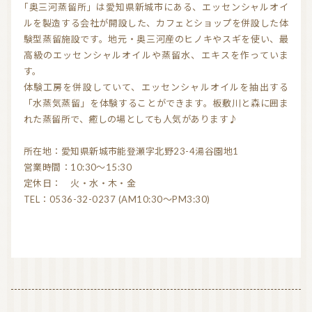
「奥三河蒸留所」は愛知県新城市にある、エッセンシャルオイ
気持ちを切り替えるアロマ
天然の香り－アロマテラピー
ルを製造する会社が開設した、カフェとショップを併設した体
験型蒸留施設です。地元・奥三河産のヒノキやスギを使い、最
精油（エッセンシャルオイル）
和精油（国産精油）
高級のエッセンシャルオイルや蒸留水、エキスを作っていま
す。
アロマ日常使い
アロマを学ぶ・アロマの仕事
体験工房を併設していて、エッセンシャルオイルを抽出する
「水蒸気蒸留」を体験することができます。板敷川と森に囲ま
アロマレシピ
オーガニックコスメ
れた蒸留所で、癒しの場としても人気があります♪
おすすめアロマコラム
所在地：愛知県新城市能登瀬字北野23-4湯谷園地1
お知らせ （Message from Aroma 会員様）
営業時間：10:30〜15:30
定休日： 火・水・木・金
新規顧客の獲得（法人会員様へ）
TEL：0536-32-0237 (AM10:30〜PM3:30)
全ての特集
ITEMS CATEGORY