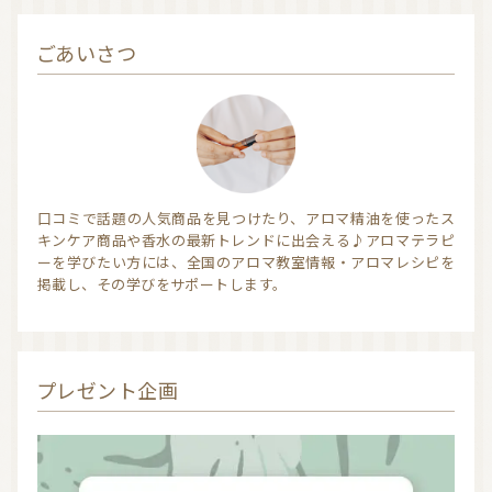
ごあいさつ
信頼できるアロマブランド（海外）
和精油ブランド
和精油｜日本の木
和精油（柑橘系）
オーガニック香水
オーガニックコスメ
アロマストーン教室
アロマキャンドル
口コミで話題の人気商品を見つけたり、アロマ精油を使ったス
キンケア商品や香水の最新トレンドに出会える♪アロマテラピ
アロマディフューザー
瞑想を深める香り・アロマで浄化
ーを学びたい方には、全国のアロマ教室情報・アロマレシピを
掲載し、その学びをサポートします。
アロマ雑貨
ファブリックスプレー
アロマサプリメント
基材
アロマ蒸留所への旅
プレゼント企画
アロマ教室（ワークショップ）
アロマサロン
その他
全ての商品