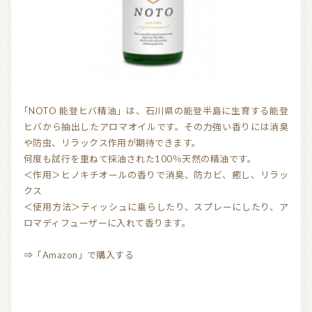
気持ちを切り替えるアロマ
天然の香り－アロマテラピー
精油（エッセンシャルオイル）
和精油（国産精油）
アロマ日常使い
アロマを学ぶ・アロマの仕事
アロマレシピ
オーガニックコスメ
「NOTO 能登ヒバ精油」は、石川県の能登半島に生育する能登
ヒバから抽出したアロマオイルです。その力強い香りには消臭
おすすめアロマコラム
や防虫、リラックス作用が期待できます。
何度も試行を重ねて採油された100％天然の精油です。
お知らせ （Message from Aroma 会員様）
＜作用＞ヒノキチオールの香りで消臭、防カビ、癒し、リラッ
クス
新規顧客の獲得（法人会員様へ）
＜使用方法＞ティッシュに垂らしたり、スプレーにしたり、ア
ロマディフューザーに入れて香ります。
全ての特集
⇒「Amazon」で購入する
ITEMS CATEGORY