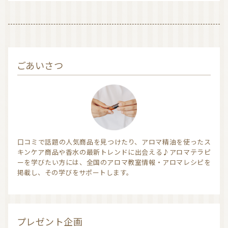
信頼できるアロマブランド（海外）
和精油ブランド
和精油｜日本の木
和精油（柑橘系）
ごあいさつ
オーガニック香水
オーガニックコスメ
アロマストーン教室
アロマキャンドル
アロマディフューザー
瞑想を深める香り・アロマで浄化
アロマ雑貨
ファブリックスプレー
口コミで話題の人気商品を見つけたり、アロマ精油を使ったス
キンケア商品や香水の最新トレンドに出会える♪アロマテラピ
アロマサプリメント
基材
アロマ蒸留所への旅
ーを学びたい方には、全国のアロマ教室情報・アロマレシピを
掲載し、その学びをサポートします。
アロマ教室（ワークショップ）
アロマサロン
その他
全ての商品
プレゼント企画