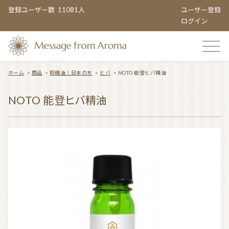
登録ユーザー数
11081人
ユーザー登録
ログイン
ホーム
>
商品
>
和精油｜日本の木
>
ヒバ
>
NOTO 能登ヒバ精油
TOP
NOTO 能登ヒバ精油
おすすめのお店
TOPIC CATEGORY
アロマエンタメ情報
おすすめ商品 ５選