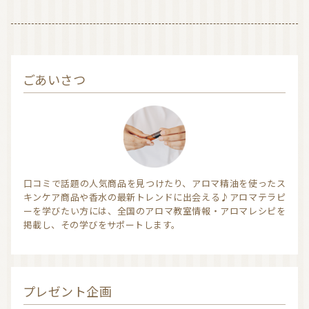
信頼できるアロマブランド（海外）
和精油ブランド
和精油｜日本の木
和精油（柑橘系）
ごあいさつ
オーガニック香水
オーガニックコスメ
アロマストーン教室
アロマキャンドル
アロマディフューザー
瞑想を深める香り・アロマで浄化
口コミで話題の人気商品を見つけたり、アロマ精油を使ったス
アロマ雑貨
ファブリックスプレー
キンケア商品や香水の最新トレンドに出会える♪アロマテラピ
ーを学びたい方には、全国のアロマ教室情報・アロマレシピを
アロマサプリメント
基材
アロマ蒸留所への旅
掲載し、その学びをサポートします。
アロマ教室（ワークショップ）
アロマサロン
その他
プレゼント企画
全ての商品