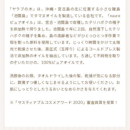
気持ちを切り替えるアロマ
天然の香り－アロマテラピー
「ヤラブの木」は、沖縄・宮古島の北に位置する小さな離島
「池間島」でタマヌオイルを製造している会社です。「naure
精油（エッセンシャルオイル）
和精油（国産精油）
ピュアオイル」は、宮古・池間島で収穫したテリハボクの種子
を非加熱で搾りました。池間島で年に２回、自然落下したテリ
アロマ日常使い
アロマを学ぶ・アロマの仕事
ハボクの種子を集め、島の高齢者などがひとつひとつ手作業で
殻を割った原料を使用しています。じっくり時間をかけて太陽
アロマレシピ
オーガニックコスメ
光で乾燥させた後、直圧式（玉搾り）によるコールドプレス製
法で非加熱のオイルを抽出しています。ろ過して不純物を取り
おすすめアロマコラム
のぞいただけの、100%ピュアオイルです。
お知らせ （Message from Aroma 会員様）
洗顔後のお顔、タオルドライした後の髪、乾燥が気になる部分
新規顧客の獲得（法人会員様へ）
に、数滴ずつ優しくなじませるようにしてお使いください。お
肌にしっとりとしたうるおいとなめらかさを与えてくれます。
全ての特集
※「サスティナブルコスメアワード 2020」審査員賞を受賞！
ITEMS CATEGORY