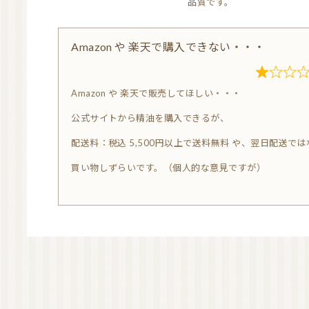
品質です。
Amazon や 楽天で購入できない・・・
R
Amazon や 楽天で販売してほしい・・・
a
公式サイトから精油を購入できるが、
t
e
配送料：税込 5,500円以上で送料無料 や、翌日配送で
d
買い物しずらいです。（個人的な意見ですが）
1.
0
o
u
t
o
f