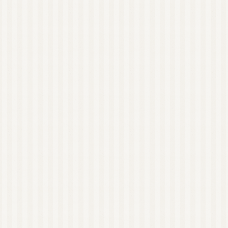
AEAJ 佐賀
日本アロマコーディネ
ーター協会（JAA）
国際アロマセラピスト
連盟（IFA）