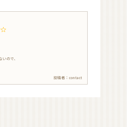
オーガニック香水（日
本）
オーガニック香水（海
外）
オーガニックコスメ
（国産）
ゲットウ
ハマナス
はないので、
タマヌオイル
ネロリ
オーガニックコスメ
contact
（海外）
オーガニック認証ブラ
ンド
洗顔
化粧水
美容液
美容オイル