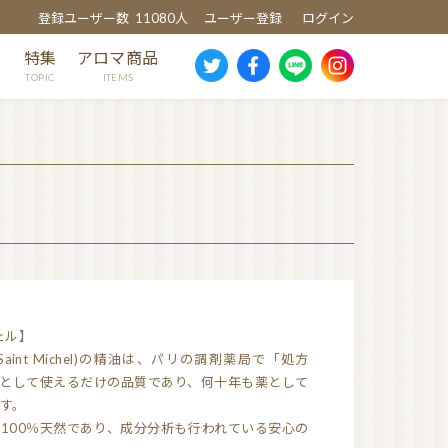
登録ユーザー数
11080人
ユーザー登録
ログイン
め
特集
アロマ商品
TOPIC
ITEMS
スギ
ヒノキ
ヒバ
クスノキ
芳香蒸留水
ェル】
消臭・除菌スプレー
Saint Michel)の精油は、パリの調剤薬局で「処方
ウッドディッシュ
として使えるだけの品質であり、何十年も薬として
ウッドチップ
す。
100％天然であり、成分分析も行われている安心の