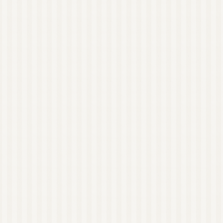
ハーブウォーター
石鹸素地
精油瓶
東日本
西日本
オンラインレッスン有
り
NARD JAPAN ナー
ド・アロマテラピー協
会
NARD 近畿地方
NARD 大阪
NARD 和歌山
日本アロマ環境協会
（AEAJ）
AEAJ 関東地方
AEAJ 東京
AEAJ 九州地方
AEAJ 福岡