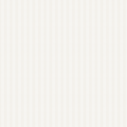
ハーブウォーター
石鹸素地
精油瓶
東日本
西日本
オンラインレッスン有
り
NARD JAPAN ナー
ド・アロマテラピー協
会
NARD 近畿地方
NARD 大阪
NARD 和歌山
日本アロマ環境協会
（AEAJ）
AEAJ 関東地方
AEAJ 東京
AEAJ 九州地方
AEAJ 福岡