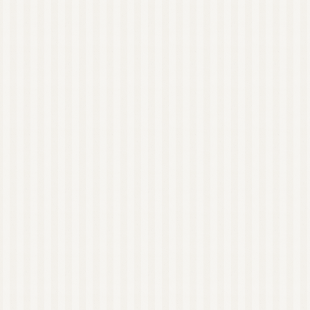
AEAJ 佐賀
日本アロマコーディネ
ーター協会（JAA）
国際アロマセラピスト
連盟（IFA）