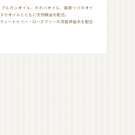
：アルガンオイル、ホホバオイル、国産ツバキオイ
オーガニック香水（日
ヌカオイルとともに天然精油を配合。
本）
オーガニック香水（海
ティートゥリー・ローズマリーの芳香蒸留水を配合
外）
オーガニックコスメ
（国産）
ゲットウ
ハマナス
タマヌオイル
ネロリ
オーガニックコスメ
（海外）
オーガニック認証ブラ
ンド
洗顔
化粧水
美容液
美容オイル