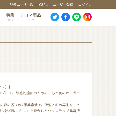
登録ユーザー数
11082人
ユーザー登録
ログイン
め
特集
アロマ商品
TOPIC
ITEMS
スギ
ヒノキ
ヒバ
クスノキ
芳香蒸留水
ルナス）】
消臭・除菌スプレー
ドロップ）は、敏感乾燥肌のための、心と肌のオーガニ
ウッドディッシュ
ウッドチップ
％の森の香りの2層美容液で、保湿と肌の再生をしっ
ガン幹細胞エキス」を配合したワンステップ美容液