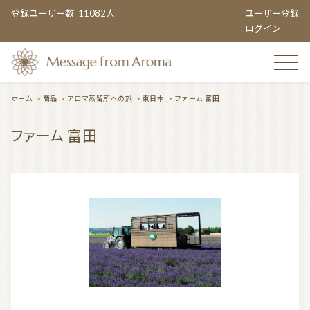
登録ユーザー数
11082人
ユーザー登録
ログイン
ホーム
>
商品
>
アロマ蒸留所への旅
>
東日本
>
ファーム 富田
TOP
ファーム 富田
おすすめのお店
TOPIC CATEGORY
アロマエンタメ情報
おすすめ商品 ５選