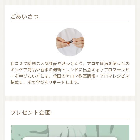
ごあいさつ
信頼できるアロマブランド（海外）
和精油ブランド
和精油｜日本の木
和精油（柑橘系）
オーガニック香水
オーガニックコスメ
アロマストーン教室
アロマキャンドル
口コミで話題の人気商品を見つけたり、アロマ精油を使ったス
キンケア商品や香水の最新トレンドに出会える♪アロマテラピ
アロマディフューザー
瞑想を深める香り・アロマで浄化
ーを学びたい方には、全国のアロマ教室情報・アロマレシピを
掲載し、その学びをサポートします。
アロマ雑貨
ファブリックスプレー
アロマサプリメント
基材
アロマ蒸留所への旅
アロマ教室（ワークショップ）
アロマサロン
その他
プレゼント企画
全ての商品