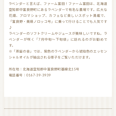
ラベンダーと言えば、ファーム富田！ファーム富田は、北海道
気持ちを切り替えるアロマ
天然の香り－アロマテラピー
空知郡中富良野町にあるラベンダーで有名な農場です。広大な
花畑、アロマショップ、カフェなど楽しいスポット満載で、
精油（エッセンシャルオイル）
和精油（国産精油）
「富良野・美瑛ノロッコ号」に乗って行けることでも人気です
♪
アロマ日常使い
アロマを学ぶ・アロマの仕事
ラベンダーのソフトクリームやジュースが美味しいですね。ラ
ベンダーが咲く「7月中旬～下旬頃」に訪れるのがお勧めで
アロマレシピ
オーガニックコスメ
す。
おすすめアロマコラム
※「蒸留の舎」では、紫色のラベンダーから琥珀色のエッセン
シャルオイルが抽出される様子をご覧いただけます。
お知らせ （Message from Aroma 会員様）
所在地：北海道空知郡中富良野町基線北15号
新規顧客の獲得（法人会員様へ）
電話番号：0167-39-3939
全ての特集
ITEMS CATEGORY