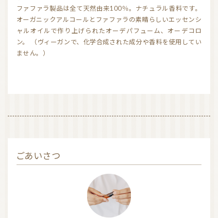
ファファラ製品は全て天然由来100％。ナチュラル香料です。
気持ちを切り替えるアロマ
天然の香り－アロマテラピー
オーガニックアルコールとファファラの素晴らしいエッセンシ
ャルオイルで作り上げられたオーデパフューム、オーデコロ
精油（エッセンシャルオイル）
和精油（国産精油）
ン。 （ヴィーガンで、化学合成された成分や香料を使用してい
ません。）
アロマ日常使い
アロマを学ぶ・アロマの仕事
アロマレシピ
オーガニックコスメ
おすすめアロマコラム
お知らせ （Message from Aroma 会員様）
新規顧客の獲得（法人会員様へ）
ごあいさつ
全ての特集
ITEMS CATEGORY