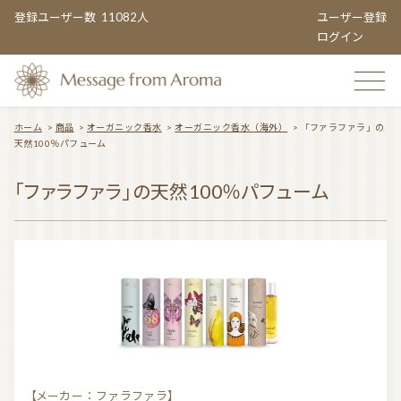
登録ユーザー数
11082人
ユーザー登録
ログイン
ホーム
>
商品
>
オーガニック香水
>
オーガニック香水（海外）
>
「ファラファラ」の
天然100％パフューム
TOP
「ファラファラ」の天然100％パフューム
おすすめのお店
TOPIC CATEGORY
アロマエンタメ情報
おすすめ商品 ５選
【メーカー：ファラファラ】