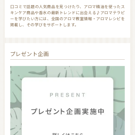
口コミで話題の人気商品を見つけたり、アロマ精油を使ったス
キンケア商品や香水の最新トレンドに出会える♪アロマテラピ
信頼できるアロマブランド（海外）
和精油ブランド
ーを学びたい方には、全国のアロマ教室情報・アロマレシピを
掲載し、その学びをサポートします。
和精油｜日本の木
和精油（柑橘系）
オーガニック香水
オーガニックコスメ
プレゼント企画
アロマストーン教室
アロマキャンドル
アロマディフューザー
瞑想を深める香り・アロマで浄化
アロマ雑貨
ファブリックスプレー
アロマサプリメント
基材
アロマ蒸留所への旅
アロマ教室（ワークショップ）
アロマサロン
その他
全ての商品