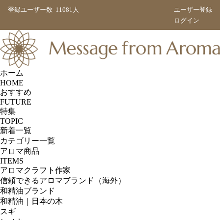
登録ユーザー数
11081人
ユーザー登録
ログイン
ホーム
HOME
おすすめ
FUTURE
特集
TOPIC
新着一覧
カテゴリー一覧
アロマ商品
ITEMS
アロマクラフト作家
信頼できるアロマブランド（海外）
和精油ブランド
和精油｜日本の木
スギ