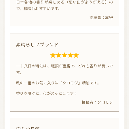
日本各地の香りが楽しめる（思い出がよみがえる）の
0
で、和精油おすすめです。
o
信頼できるアロマブランド（海外）
和精油ブランド
高野
u
和精油｜日本の木
和精油（柑橘系）
t
o
オーガニック香水
オーガニックコスメ
素晴らしいブランド
f
アロマストーン教室
アロマキャンドル
5
R
アロマディフューザー
瞑想を深める香り・アロマで浄化
一十八日の精油は、種類が豊富で、どれも香りが良いで
a
す。
t
アロマ雑貨
ファブリックスプレー
e
私の一番のお気に入りは「クロモジ」精油です。
アロマサプリメント
基材
アロマ蒸留所への旅
d
香りを嗅ぐと、心がスッとします！
5.
アロマ教室（ワークショップ）
アロマサロン
その他
クロモジ
0
o
全ての商品
u