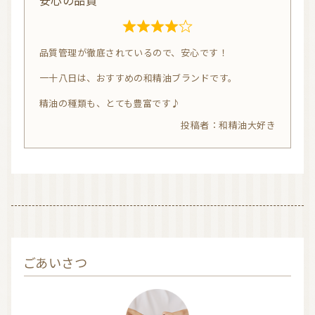
安心の品質
t
o
R
お問い合わせ
f
品質管理が徹底されているので、安心です！
a
5
利用規約
t
一十八日は、おすすめの和精油ブランドです。
e
プライバシーポリシー
精油の種類も、とても豊富です♪
d
和精油大好き
4.
0
o
u
t
o
f
ごあいさつ
5