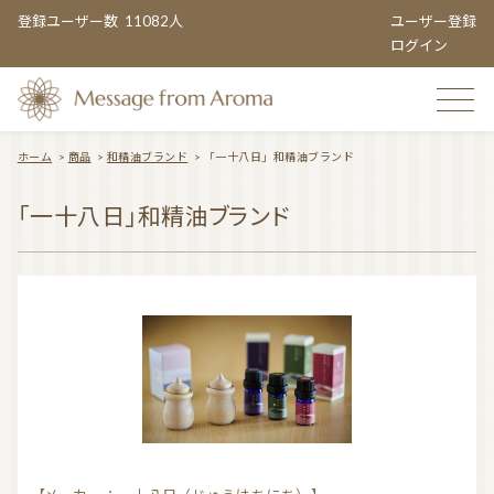
登録ユーザー数
11082人
ユーザー登録
ログイン
ホーム
>
商品
>
和精油ブランド
>
「一十八日」和精油ブランド
TOP
「一十八日」和精油ブランド
おすすめのお店
TOPIC CATEGORY
アロマエンタメ情報
おすすめ商品 ５選