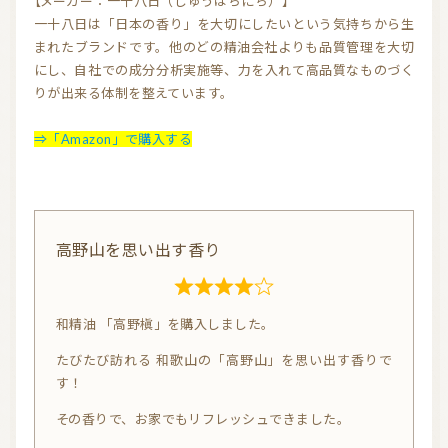
【メーカー：一十八日（じゅうはちにち）】
一十八日は「日本の香り」を大切にしたいという気持ちから生
気持ちを切り替えるアロマ
天然の香り－アロマテラピー
まれたブランドです。他のどの精油会社よりも品質管理を大切
精油（エッセンシャルオイル）
和精油（国産精油）
にし、自社での成分分析実施等、力を入れて高品質なものづく
りが出来る体制を整えています。
アロマ日常使い
アロマを学ぶ・アロマの仕事
⇒「Amazon」で購入する
アロマレシピ
オーガニックコスメ
おすすめアロマコラム
お知らせ （Message from Aroma 会員様）
高野山を思い出す香り
新規顧客の獲得（法人会員様へ）
R
和精油 「高野槇」を購入しました。
a
全ての特集
t
たびたび訪れる 和歌山の「高野山」を思い出す香りで
e
す！
d
その香りで、お家でもリフレッシュできました。
ITEMS CATEGORY
4.