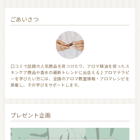
信頼できるアロマブランド（海外）
和精油ブランド
ごあいさつ
和精油｜日本の木
和精油（柑橘系）
オーガニック香水
オーガニックコスメ
アロマストーン教室
アロマキャンドル
口コミで話題の人気商品を見つけたり、アロマ精油を使ったス
アロマディフューザー
瞑想を深める香り・アロマで浄化
キンケア商品や香水の最新トレンドに出会える♪アロマテラピ
ーを学びたい方には、全国のアロマ教室情報・アロマレシピを
アロマ雑貨
ファブリックスプレー
掲載し、その学びをサポートします。
アロマサプリメント
基材
アロマ蒸留所への旅
アロマ教室（ワークショップ）
アロマサロン
その他
プレゼント企画
全ての商品