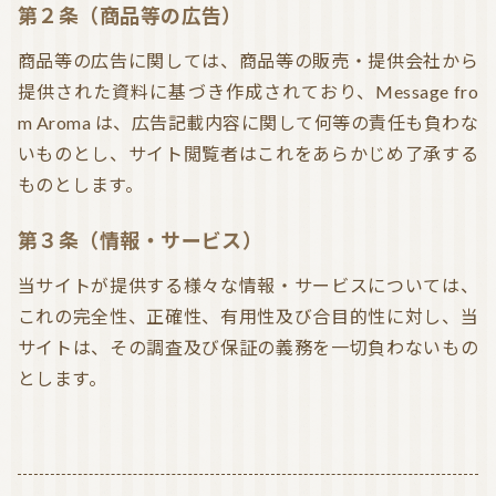
第２条（商品等の広告）
気持ちを切り替えるアロマ
天然の香り－アロマテラピー
商品等の広告に関しては、商品等の販売・提供会社から
精油（エッセンシャルオイル）
和精油（国産精油）
提供された資料に基づき作成されており、Message fro
m Aroma は、広告記載内容に関して何等の責任も負わな
アロマ日常使い
アロマを学ぶ・アロマの仕事
いものとし、サイト閲覧者はこれをあらかじめ了承する
アロマレシピ
オーガニックコスメ
ものとします。
おすすめアロマコラム
第３条（情報・サービス）
お知らせ （Message from Aroma 会員様）
当サイトが提供する様々な情報・サービスについては、
新規顧客の獲得（法人会員様へ）
これの完全性、正確性、有用性及び合目的性に対し、当
サイトは、その調査及び保証の義務を一切負わないもの
とします。
全ての特集
ITEMS CATEGORY