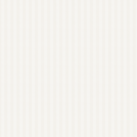
ハーブウォーター
石鹸素地
精油瓶
東日本
西日本
オンラインレッスン有
り
NARD JAPAN ナー
ド・アロマテラピー協
会
NARD 近畿地方
NARD 大阪
NARD 和歌山
日本アロマ環境協会
（AEAJ）
AEAJ 関東地方
AEAJ 東京
AEAJ 九州地方
AEAJ 福岡