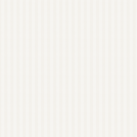
AEAJ 佐賀
日本アロマコーディネ
ーター協会（JAA）
国際アロマセラピスト
連盟（IFA）