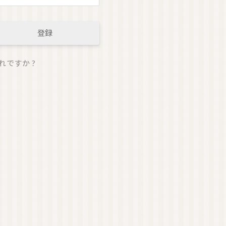
オーガニック香水（日
本）
登録
オーガニック香水（海
外）
れですか ?
オーガニックコスメ
（国産）
ゲットウ
ハマナス
タマヌオイル
ネロリ
オーガニックコスメ
（海外）
オーガニック認証ブラ
ンド
洗顔
化粧水
美容液
美容オイル