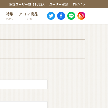
登録ユーザー数
11082人
ユーザー登録
ログイン
め
特集
アロマ商品
TOPIC
ITEMS
スギ
ヒノキ
ヒバ
クスノキ
芳香蒸留水
消臭・除菌スプレー
ウッドディッシュ
ウッドチップ