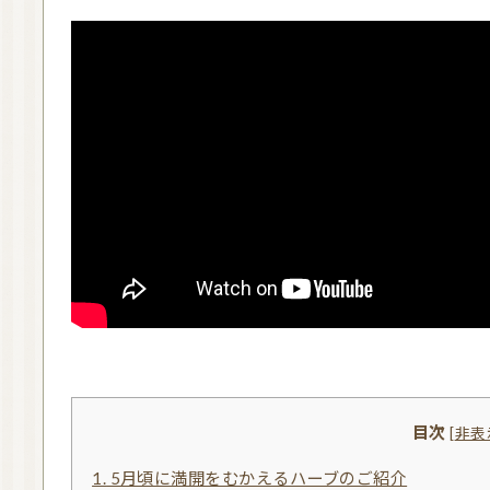
目次
[
非表
1.
5月頃に満開をむかえるハーブのご紹介