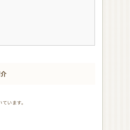
ハーブウォーター
石鹸素地
精油瓶
東日本
西日本
オンラインレッスン有
り
紹介
NARD JAPAN ナー
ド・アロマテラピー協
会
NARD 近畿地方
NARD 大阪
NARD 和歌山
いています。
日本アロマ環境協会
（AEAJ）
AEAJ 関東地方
AEAJ 東京
AEAJ 九州地方
AEAJ 福岡