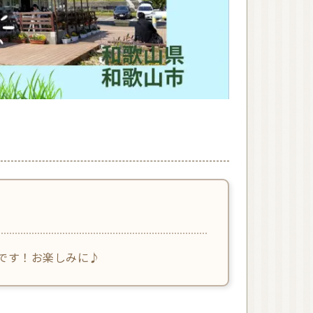
オーガニック香水（日
本）
オーガニック香水（海
外）
オーガニックコスメ
（国産）
ゲットウ
ハマナス
タマヌオイル
ネロリ
オーガニックコスメ
（海外）
オーガニック認証ブラ
ンド
洗顔
化粧水
ぐです！お楽しみに♪
美容液
美容オイル