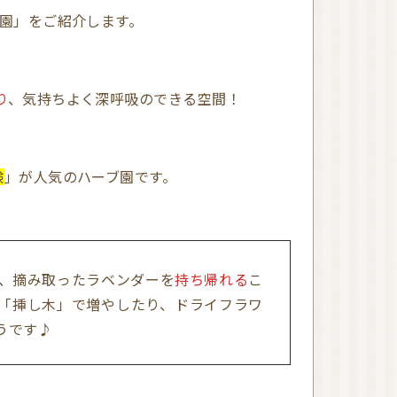
近畿
ブ園」をご紹介します。
アロマキャンドル（日
本メーカー）
り
、気持ちよく深呼吸のできる空間！
アロマキャンドル（海
外メーカー）
アロマキャンドル教室
オンラインレッスン有
り
関東
験
」が人気のハーブ園です。
東京
近畿
大阪
和歌山
四国
徳島
沖縄
は、摘み取ったラベンダーを
持ち帰れる
こ
「挿し木」で増やしたり、ドライフラワ
うです♪
リードディフューザー