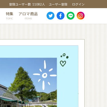
登録ユーザー数
11082人
ユーザー登録
ログイン
め
特集
アロマ商品
TOPIC
ITEMS
スギ
ヒノキ
ヒバ
クスノキ
芳香蒸留水
消臭・除菌スプレー
ウッドディッシュ
ウッドチップ