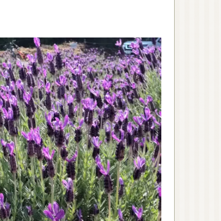
AEAJ 佐賀
日本アロマコーディネ
ーター協会（JAA）
国際アロマセラピスト
連盟（IFA）